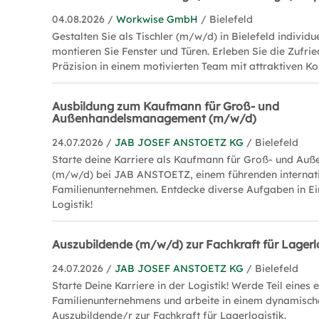
04.08.2026 /
Workwise GmbH
/ Bielefeld
Gestalten Sie als Tischler (m/w/d) in Bielefeld individ
montieren Sie Fenster und Türen. Erleben Sie die Zufri
Präzision in einem motivierten Team mit attraktiven Ko
Ausbildung zum Kaufmann für Groß- und
Außenhandelsmanagement (m/w/d)
24.07.2026 /
JAB JOSEF ANSTOETZ KG
/ Bielefeld
Starte deine Karriere als Kaufmann für Groß- und A
(m/w/d) bei JAB ANSTOETZ, einem führenden internat
Familienunternehmen. Entdecke diverse Aufgaben in Ei
Logistik!
Auszubildende (m/w/d) zur Fachkraft für Lagerlo
24.07.2026 /
JAB JOSEF ANSTOETZ KG
/ Bielefeld
Starte Deine Karriere in der Logistik! Werde Teil eines 
Familienunternehmens und arbeite in einem dynamisch
Auszubildende/r zur Fachkraft für Lagerlogistik.