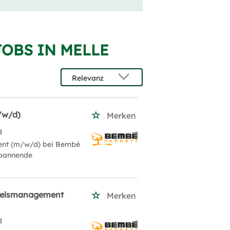
JOBS IN MELLE
/w/d)
Merken
d
ent (m/w/d) bei Bembé
spannende
delsmanagement
Merken
d