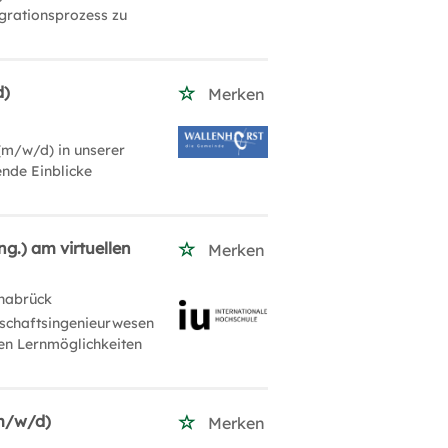
grationsprozess zu
d)
Merken
 (m/w/d) in unserer
nde Einblicke
g.) am virtuellen
Merken
nabrück
tschaftsingenieurwesen
len Lernmöglichkeiten
(m/w/d)
Merken