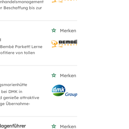
ußenhandelsmanagement
r Beschaffung bis zur
Merken
d
 Bembé Parkett! Lerne
fitiere von tollen
Merken
gsmarienhütte
 bei DMK in
d genieße attraktive
tige Übernahme-
lagenführer
Merken