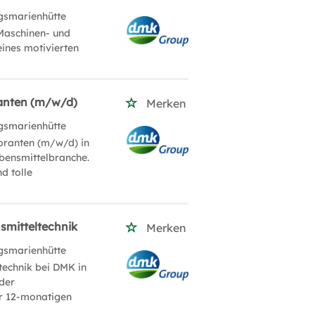
gsmarienhütte
Maschinen- und
eines motivierten
ranten (m/w/d)
Merken
gsmarienhütte
boranten (m/w/d) in
bensmittelbranche.
d tolle
smitteltechnik
Merken
gsmarienhütte
technik bei DMK in
 der
er 12-monatigen