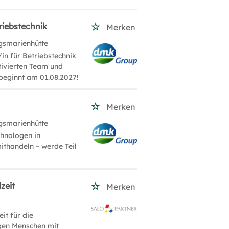
riebstechnik
Merken
gsmarienhütte
in für Betriebstechnik
tivierten Team und
 beginnt am 01.08.2027!
Merken
gsmarienhütte
chnologen in
ithandeln – werde Teil
zeit
Merken
it für die
ngen Menschen mit