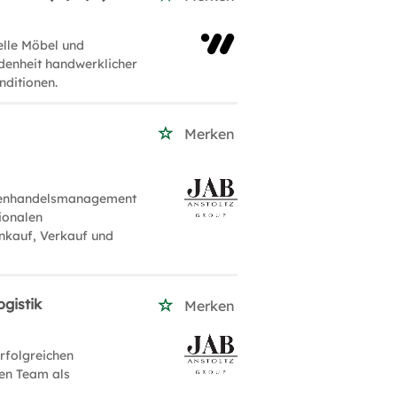
uelle Möbel und
edenheit handwerklicher
nditionen.
Merken
ußenhandelsmanagement
ionalen
nkauf, Verkauf und
gistik
Merken
erfolgreichen
en Team als