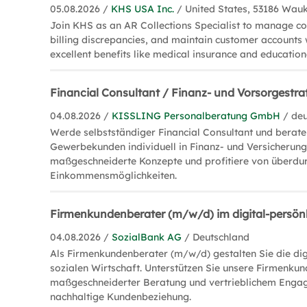
05.08.2026 /
KHS USA Inc.
/ United States, 53186 Wau
Join KHS as an AR Collections Specialist to manage col
billing discrepancies, and maintain customer accounts 
excellent benefits like medical insurance and educatio
Financial Consultant / Finanz- und Vorsorgestr
04.08.2026 /
KISSLING Personalberatung GmbH
/ de
Werde selbstständiger Financial Consultant und berate
Gewerbekunden individuell in Finanz- und Versicherung
maßgeschneiderte Konzepte und profitiere von überdur
Einkommensmöglichkeiten.
Firmenkundenberater (m/w/d) im digital-persönl
04.08.2026 /
SozialBank AG
/ Deutschland
Als Firmenkundenberater (m/w/d) gestalten Sie die dig
sozialen Wirtschaft. Unterstützen Sie unsere Firmenkun
maßgeschneiderter Beratung und vertrieblichem Engag
nachhaltige Kundenbeziehung.