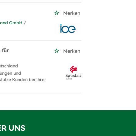
Merken
chland GmbH
/
 für
Merken
utschland
rungen und
tütze Kunden bei ihrer
ER UNS