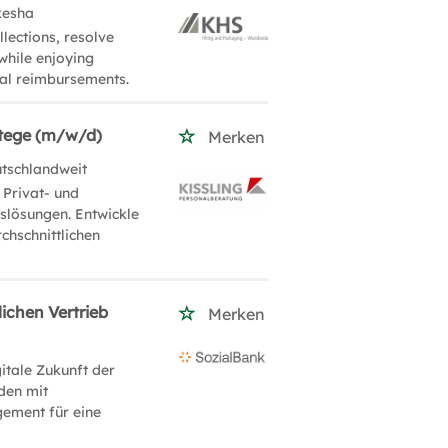
kesha
lections, resolve
while enjoying
nal reimbursements.
atege (m/w/d)
Merken
utschlandweit
 Privat- und
slösungen. Entwickle
chschnittlichen
ichen Vertrieb
Merken
itale Zukunft der
den mit
ement für eine