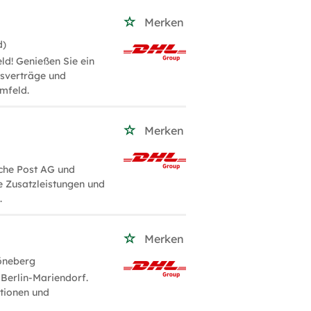
Merken
d)
ld! Genießen Sie ein
tsverträge und
mfeld.
Merken
sche Post AG und
e Zusatzleistungen und
.
Merken
öneberg
 Berlin-Mariendorf.
itionen und