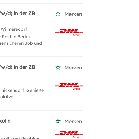
/w/d) in der ZB
Merken
g-Wilmersdorf
Post in Berlin-
isensicheren Job und
/w/d) in der ZB
Merken
einickendorf. Genieße
raktive
kölln
Merken
kölln mit flexiblen