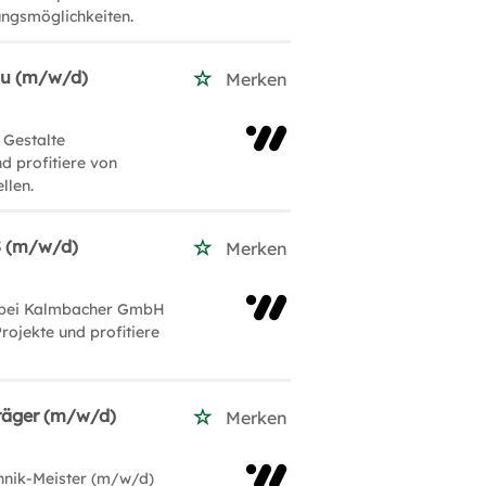
ungsmöglichkeiten.
au (m/w/d)
Merken
 Gestalte
d profitiere von
llen.
S (m/w/d)
Merken
) bei Kalmbacher GmbH
rojekte und profitiere
träger (m/w/d)
Merken
hnik-Meister (m/w/d)