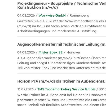
Projektingenieur - Bauprojekte / Technischer Vert
Konstruktion (m/w/d)
04.08.2026 /
Workwise GmbH
/ Ronnenberg
Gestalten Sie die Zukunft der Schwimmbadtechnik als 
(m/w/d) im Bau und technischen Vertrieb! Profitieren Si
Arbeitsbedingungen und modernster Ausstattung.
Augenoptikermeister mit technischer Leitung (
04.08.2026 /
Mister Spex SE
/ Hanover
Als Augenoptikermeister (m/w/d) in München übernimm
Leitung und sorgst für erstklassiges Kundenerlebnis s
Teil von Mister Spex und mache den Unterschied mit dei
Haleon PTA (m/w/d) als Trainer im Außendienst
31.07.2026 /
TMS Trademarketing Service GmbH
/ 301
Werde Trainer im Außendienst bei Haleon in Hannover! 
pharmazeutisches Wissen und unterstütze die Markenw
sowie Fenistil mit flexiblen Arbeitszeiten und einem F