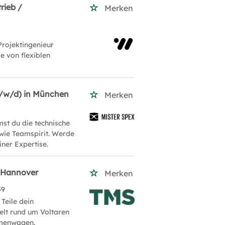
rieb /
Merken
Projektingenieur
e von flexiblen
m/w/d) in München
Merken
st du die technische
owie Teamspirit. Werde
ner Expertise.
, Hannover
Merken
59
Teile dein
elt rund um Voltaren
irmenwagen.