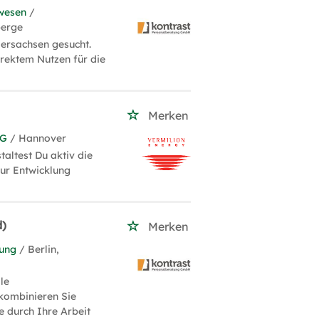
wesen
/
berge
ersachsen gesucht.
rektem Nutzen für die
Merken
KG
/ Hannover
altest Du aktiv die
zur Entwicklung
d)
Merken
tung
/ Berlin,
le
kombinieren Sie
e durch Ihre Arbeit