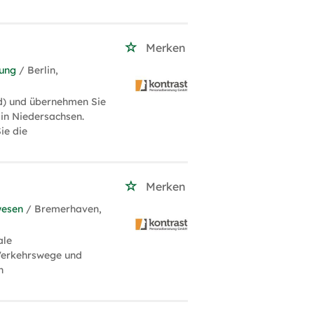
Merken
tung
/ Berlin,
d) und übernehmen Sie
in Niedersachsen.
ie die
Merken
wesen
/ Bremerhaven,
ale
 Verkehrswege und
n