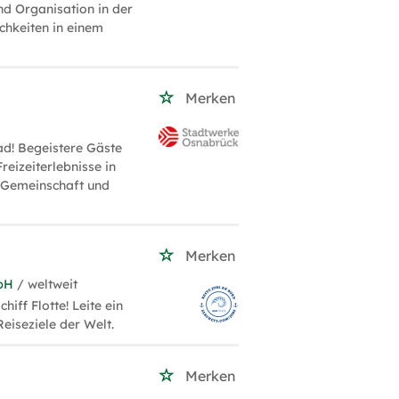
nd Organisation in der
chkeiten in einem
Merken
ad! Begeistere Gäste
reizeiterlebnisse in
n Gemeinschaft und
Merken
bH
/ weltweit
iff Flotte! Leite ein
eiseziele der Welt.
Merken