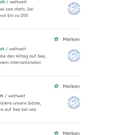
mbH
/ weltweit
ei sea chefs. Sei
von bis zu 200
Merken
bH
/ weltweit
ebe den Alltag auf See,
inem internationalen
Merken
bH
/ weltweit
istere unsere Gäste,
re auf See bei sea
Merken