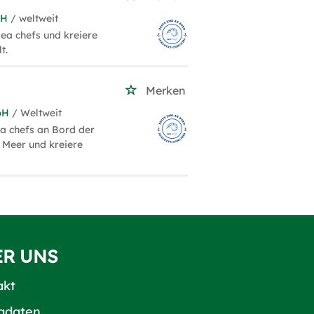
bH
/ weltweit
sea chefs und kreiere
t.
Merken
bH
/ Weltweit
ea chefs an Bord der
 Meer und kreiere
ER UNS
akt
adaten