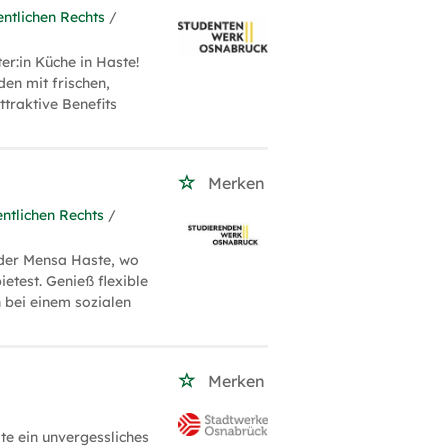
ntlichen Rechts
/
er:in Küche in Haste!
en mit frischen,
ttraktive Benefits
Merken
ntlichen Rechts
/
 der Mensa Haste, wo
etest. Genieß flexible
bei einem sozialen
Merken
e ein unvergessliches