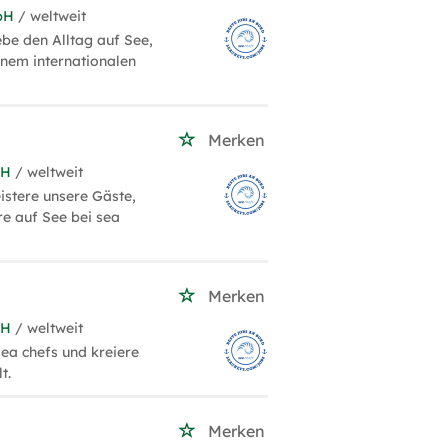
bH
/ weltweit
ebe den Alltag auf See,
inem internationalen
Merken
bH
/ weltweit
istere unsere Gäste,
re auf See bei sea
Merken
bH
/ weltweit
sea chefs und kreiere
t.
Merken