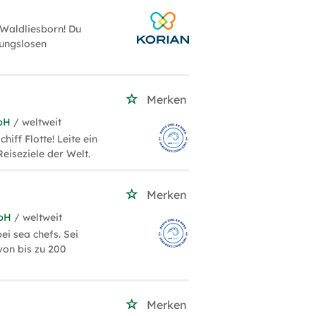
 Waldliesborn! Du
bungslosen
Merken
bH
/ weltweit
iff Flotte! Leite ein
eiseziele der Welt.
Merken
mbH
/ weltweit
ei sea chefs. Sei
von bis zu 200
Merken