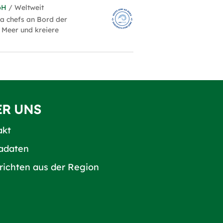
bH
/ Weltweit
ea chefs an Bord der
 Meer und kreiere
ER UNS
akt
adaten
richten aus der Region