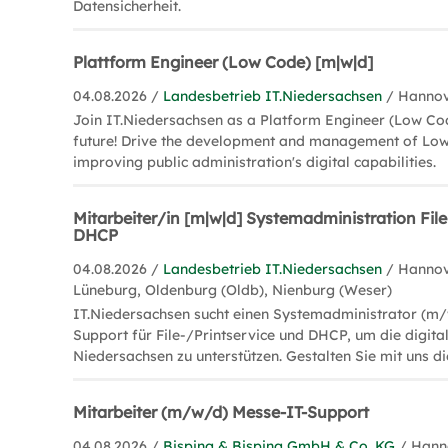
Datensicherheit.
Plattform Engineer (Low Code) [m|w|d]
04.08.2026 /
Landesbetrieb IT.Niedersachsen
/ Hanno
Join IT.Niedersachsen as a Platform Engineer (Low Cod
future! Drive the development and management of Lo
improving public administration's digital capabilities.
Mitarbeiter/in [m|w|d] Systemadministration File
DHCP
04.08.2026 /
Landesbetrieb IT.Niedersachsen
/ Hannov
Lüneburg, Oldenburg (Oldb), Nienburg (Weser)
IT.Niedersachsen sucht einen Systemadministrator (m/
Support für File-/Printservice und DHCP, um die digita
Niedersachsen zu unterstützen. Gestalten Sie mit uns di
Mitarbeiter (m/w/d) Messe-IT-Support
04.08.2026 /
Bisping & Bisping GmbH & Co. KG
/ Hann