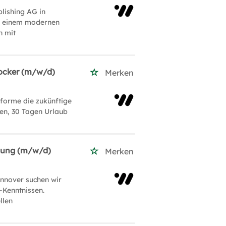
lishing AG in
d einem modernen
n mit
Docker (m/w/d)
Merken
forme die zukünftige
iten, 30 Tagen Urlaub
nung (m/w/d)
Merken
annover suchen wir
-Kenntnissen.
llen