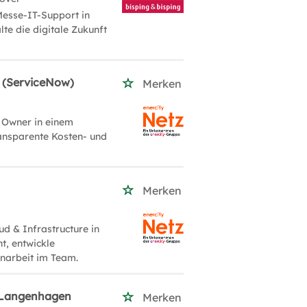
Messe-IT-Support in
te die digitale Zukunft
 (ServiceNow)
Merken
e Owner in einem
ansparente Kosten- und
Merken
d & Infrastructure in
t, entwickle
narbeit im Team.
 Langenhagen
Merken