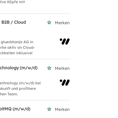
tive Köpfe mit
/ B2B / Cloud
Merken
 glueckkanja AG in
rke aktiv an Cloud-
hkeiten inklusive!
Technology (m/w/d)
Merken
Technology (m/w/d) bei
ukunft und profitiere
chen Team.
bbitMQ (m/w/d)
Merken