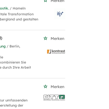
Merken
ostik.
/ Hameln
gitale Transformation
ergland und gestalten
d)
Merken
tung
/ Berlin,
le
kombinieren Sie
e durch Ihre Arbeit
Merken
 zur umfassenden
erstellung der