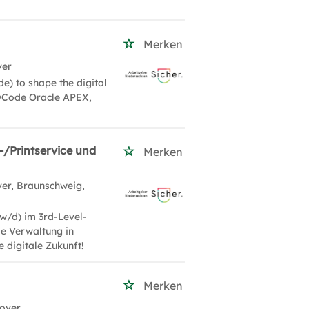
Merken
ver
e) to shape the digital
wCode Oracle APEX,
-/Printservice und
Merken
er, Braunschweig,
w/d) im 3rd-Level-
le Verwaltung in
e digitale Zukunft!
Merken
over