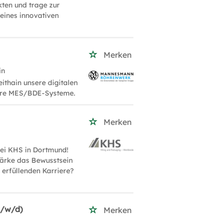
ten und trage zur
 eines innovativen
Merken
in
ithain unsere digitalen
sere MES/BDE-Systeme.
Merken
ei KHS in Dortmund!
tärke das Bewusstsein
 erfüllenden Karriere?
m/w/d)
Merken