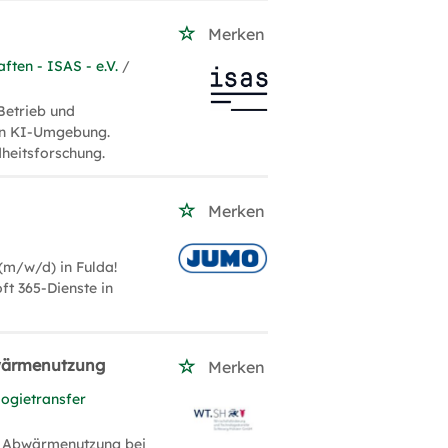
Merken
ften - ISAS - e.V.
/
Betrieb und
ven KI-Umgebung.
heitsforschung.
Merken
m/w/d) in Fulda!
ft 365-Dienste in
bwärmenutzung
Merken
ogietransfer
& Abwärmenutzung bei