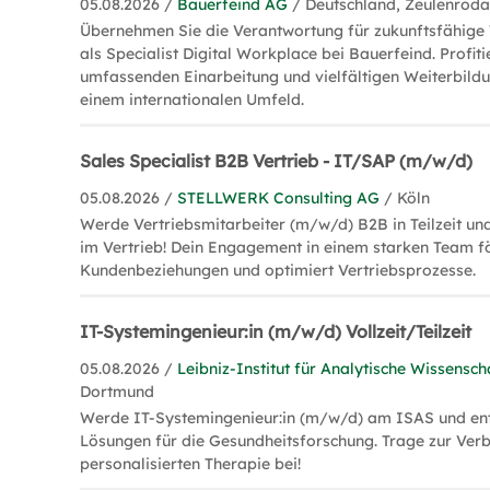
05.08.2026 /
Bauerfeind AG
/ Deutschland, Zeulenrod
Übernehmen Sie die Verantwortung für zukunftsfähig
als Specialist Digital Workplace bei Bauerfeind. Profiti
umfassenden Einarbeitung und vielfältigen Weiterbild
einem internationalen Umfeld.
Sales Specialist B2B Vertrieb - IT/SAP (m/w/d)
05.08.2026 /
STELLWERK Consulting AG
/ Köln
Werde Vertriebsmitarbeiter (m/w/d) B2B in Teilzeit und
im Vertrieb! Dein Engagement in einem starken Team fö
Kundenbeziehungen und optimiert Vertriebsprozesse.
IT-Systemingenieur:in (m/w/d) Vollzeit/Teilzeit
05.08.2026 /
Leibniz-Institut für Analytische Wissenscha
Dortmund
Werde IT-Systemingenieur:in (m/w/d) am ISAS und ent
Lösungen für die Gesundheitsforschung. Trage zur Ver
personalisierten Therapie bei!