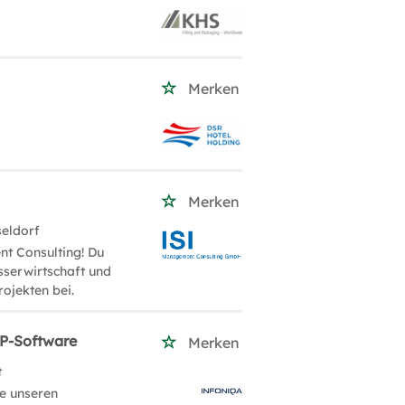
Merken
Merken
seldorf
t Consulting! Du
sserwirtschaft und
rojekten bei.
RP-Software
Merken
t
e unseren