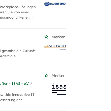
a
e Workplace-Lösungen
eren Sie von einer
ungsmöglichkeiten in
Merken
 gestalte die Zukunft
rdert die
Merken
ften - ISAS - e.V.
/
wickle innovative IT-
besserung der