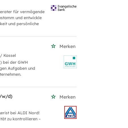
 Berater für vermögende
enstamm und entwickle
eit und persönliche
Merken
/ Kassel
d) bei der GWH
tigen Aufgaben und
nternehmen.
m/w/d)
Merken
erist bei ALDI Nord!
tät zu kontrollieren –