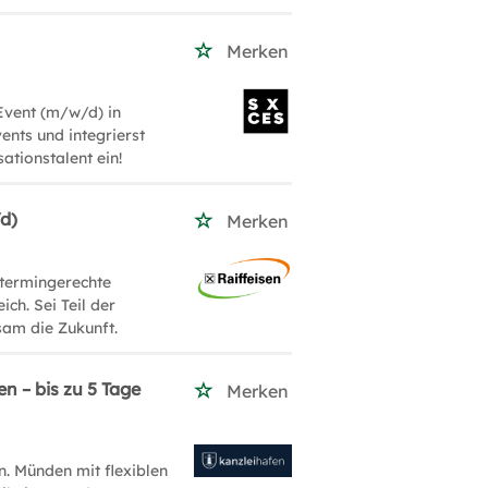
Merken
Event (m/w/d) in
nts und integrierst
ationstalent ein!
/d)
Merken
 termingerechte
ch. Sei Teil der
sam die Zukunft.
n – bis zu 5 Tage
Merken
n. Münden mit flexiblen