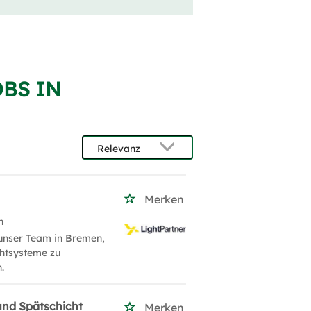
BS IN
Merken
n
 unser Team in Bremen,
chtsysteme zu
.
und Spätschicht
Merken