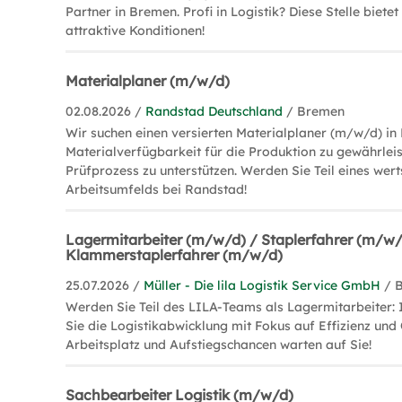
Partner in Bremen. Profi in Logistik? Diese Stelle biete
attraktive Konditionen!
Materialplaner (m/w/d)
02.08.2026 /
Randstad Deutschland
/ Bremen
Wir suchen einen versierten Materialplaner (m/w/d) in
Materialverfügbarkeit für die Produktion zu gewährle
Prüfprozess zu unterstützen. Werden Sie Teil eines wer
Arbeitsumfelds bei Randstad!
Lagermitarbeiter (m/w/d) / Staplerfahrer (m/w/
Klammerstaplerfahrer (m/w/d)
25.07.2026 /
Müller - Die lila Logistik Service GmbH
/ 
Werden Sie Teil des LILA-Teams als Lagermitarbeiter:
Sie die Logistikabwicklung mit Fokus auf Effizienz und 
Arbeitsplatz und Aufstiegschancen warten auf Sie!
Sachbearbeiter Logistik (m/w/d)