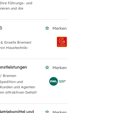
Ihre Führungs- und
mieren und die
)
Merken
 & Graefe Bremen!
von Haustechnik-
enstleistungen
Merken
/ Bremen
Spedition und
e Kunden und Agenten
em attraktiven Gehalt
Betriebsmittel und
Merken