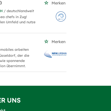
)
Merken
bH
/ deutschlandweit
ea chefs in Zug!
alen Umfeld und nutze
.
Merken
 mobiles arbeiten
sseldorf, der die
owie spannende
tion übernimmt.
ER UNS
akt