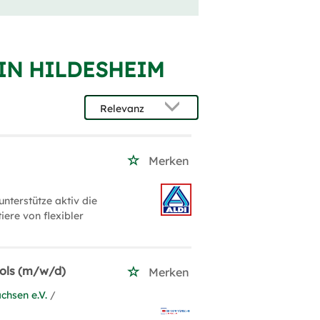
IN HILDESHEIM
Merken
terstütze aktiv die
ere von flexibler
Tools (m/w/d)
Merken
chsen e.V.
/