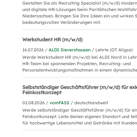
Gestalten Sie als Recruiting Specialist (m/w/d) moder
und digitale HR-Lösungen beim Paritätischen Wohlfah
Niedersachsen. Bringen Sie Ihre Ideen ein und wirken 
bedeutungsvollen Veränderungen mit.
Werkstudent HR (m/w/d)
16.07.2026 /
ALDI Sievershausen
/ Lehrte (OT Aligse)
Werde Werkstudent HR (m/w/d) bei ALDI Nord in Lehrt
HR-Team bei spannenden Projekten, Recruiting- und
Personalentwicklungsmaßnahmen in einem dynamische
Selbstständiger Geschäftsführer (m/w/d) für exk
Feinkostkonzept
02.08.2026 /
vomFASS
/ deutschlandweit
Werde selbstständiger Geschäftsführer (m/w/d) für ein
Feinkostkonzept. Leite deinen eigenen Standort und tei
für hochwertige Lebensmittel und Getränke mit Kunden