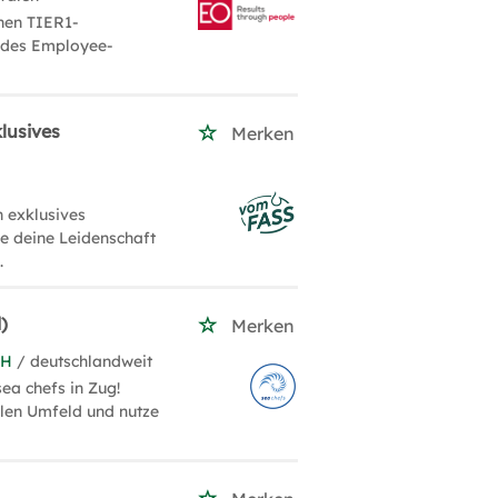
hen TIER1-
g des Employee-
lusives
Merken
 exklusives
le deine Leidenschaft
.
)
Merken
bH
/ deutschlandweit
ea chefs in Zug!
alen Umfeld und nutze
.