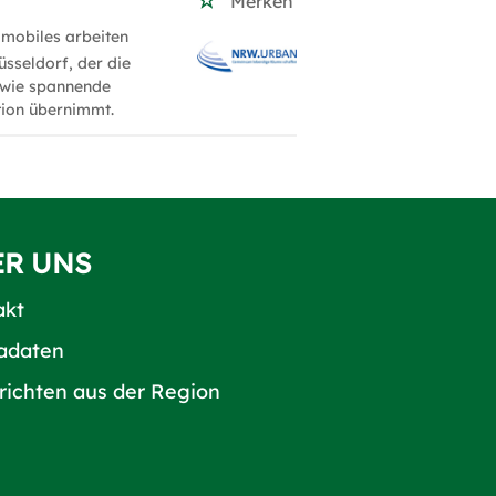
Merken
 mobiles arbeiten
sseldorf, der die
owie spannende
tion übernimmt.
ER UNS
akt
adaten
richten aus der Region