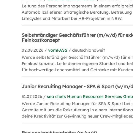
Leitung des Personalmanagements in einem erfolgreic
Automobilzulieferer. Strategische Beratung, Betreuun
Lifecycles und Mitarbeit bei HR-Projekten in NRW.
Selbstständiger Geschäftsführer (m/w/d) für exk
Feinkostkonzept
02.08.2026 /
vomFASS
/ deutschlandweit
Werde selbstständiger Geschäftsführer (m/w/d) für ein
Feinkostkonzept. Leite deinen eigenen Standort und tei
für hochwertige Lebensmittel und Getränke mit Kunden
Junior Recruiting Manager - SPA & Sport (w/m/d
31.07.2026 /
sea chefs Human Resources Services Gm
Werde Junior Recruiting Manager für SPA & Sport bei s
Gestalte mit uns die Rekrutierung in einem internation
deine Kreativität zur Gewinnung neuer Crew-Mitglieder
Personalsachbearbeiter (m/w/d)