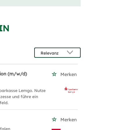
IN
tion (m/w/d)
Merken
 Sparkasse Lemgo. Nutze
zesse und führe ein
eld.
Merken
falen