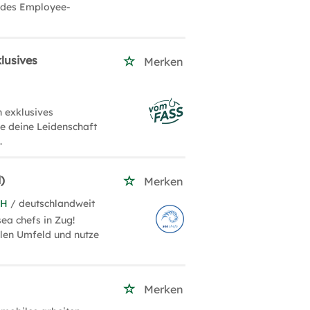
g des Employee-
lusives
Merken
 exklusives
le deine Leidenschaft
.
)
Merken
bH
/ deutschlandweit
ea chefs in Zug!
alen Umfeld und nutze
.
Merken