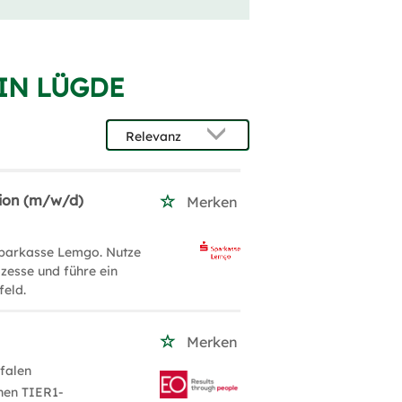
IN LÜGDE
tion (m/w/d)
Merken
 Sparkasse Lemgo. Nutze
zesse und führe ein
eld.
Merken
falen
hen TIER1-