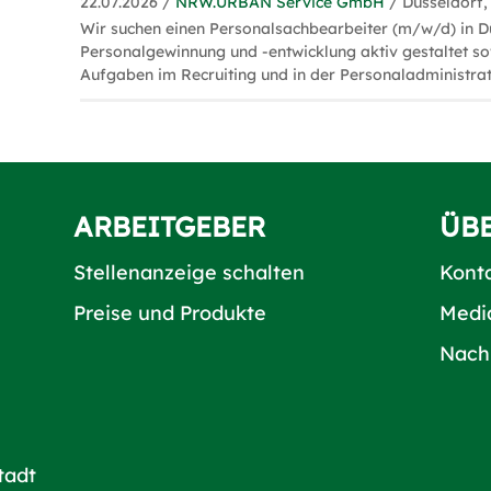
22.07.2026 /
NRW.URBAN Service GmbH
/ Düsseldorf,
Wir suchen einen Personalsachbearbeiter (m/w/d) in Dü
Personalgewinnung und -entwicklung aktiv gestaltet s
Aufgaben im Recruiting und in der Personaladministra
ARBEITGEBER
ÜB
Stellenanzeige schalten
Kont
Preise und Produkte
Medi
Nach
tadt