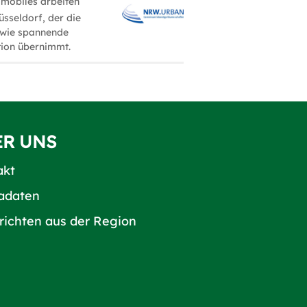
 mobiles arbeiten
sseldorf, der die
owie spannende
tion übernimmt.
ER UNS
akt
adaten
richten aus der Region