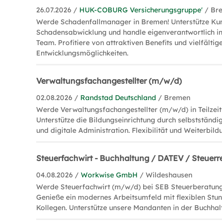
26.07.2026 /
HUK-COBURG Versicherungsgruppe'
/ Br
Werde Schadenfallmanager in Bremen! Unterstütze Kun
Schadensabwicklung und handle eigenverantwortlich in
Team. Profitiere von attraktiven Benefits und vielfältig
Entwicklungsmöglichkeiten.
Verwaltungsfachangestellter (m/w/d)
02.08.2026 /
Randstad Deutschland
/ Bremen
Werde Verwaltungsfachangestellter (m/w/d) in Teilzeit
Unterstütze die Bildungseinrichtung durch selbstständ
und digitale Administration. Flexibilität und Weiterbild
Steuerfachwirt - Buchhaltung / DATEV / Steuer
04.08.2026 /
Workwise GmbH
/ Wildeshausen
Werde Steuerfachwirt (m/w/d) bei SEB Steuerberatung
Genieße ein modernes Arbeitsumfeld mit flexiblen Stun
Kollegen. Unterstütze unsere Mandanten in der Buchhal