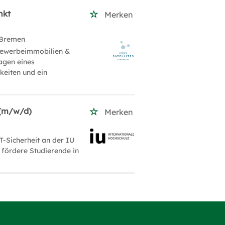
nkt
Merken
 Bremen
Gewerbeimmobilien &
lagen eines
keiten und ein
 (m/w/d)
Merken
-Sicherheit an der IU
fördere Studierende in