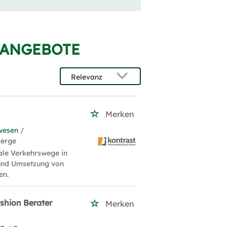
NANGEBOTE
Merken
wesen
/
berge
ale Verkehrswege in
 und Umsetzung von
en.
shion Berater
Merken