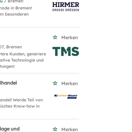
KG
/ Bremen
mode in Bremen!
nem besonderen
Merken
07, Bremen
stere Kunden, generiere
ative Technologie und
ütungen!
hlhandel
Merken
andel! Werde Teil von
nisches Know-how in
lage und
Merken