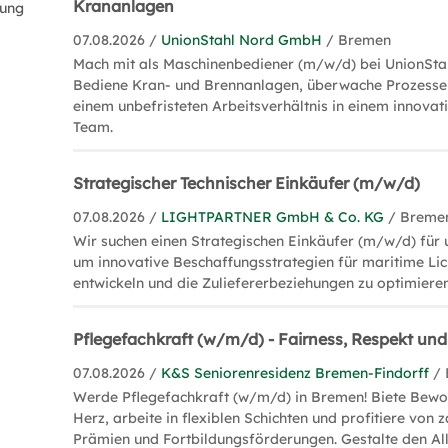
Krananlagen
dung
07.08.2026 /
UnionStahl Nord GmbH
/ Bremen
Mach mit als Maschinenbediener (m/w/d) bei UnionSta
Bediene Kran- und Brennanlagen, überwache Prozesse 
einem unbefristeten Arbeitsverhältnis in einem innova
Team.
Strategischer Technischer Einkäufer (m/w/d)
07.08.2026 /
LIGHTPARTNER GmbH & Co. KG
/ Breme
Wir suchen einen Strategischen Einkäufer (m/w/d) für
um innovative Beschaffungsstrategien für maritime Li
entwickeln und die Zuliefererbeziehungen zu optimieren
Pflegefachkraft (w/m/d) - Fairness, Respekt und
07.08.2026 /
K&S Seniorenresidenz Bremen-Findorff
/
Werde Pflegefachkraft (w/m/d) in Bremen! Biete Bewo
Herz, arbeite in flexiblen Schichten und profitiere von 
Prämien und Fortbildungsförderungen. Gestalte den Al