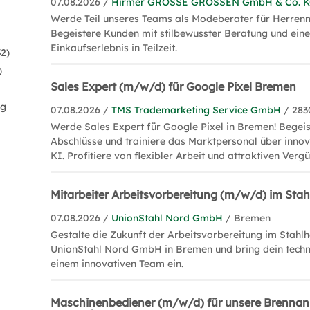
07.08.2026 /
Hirmer GROSSE GRÖSSEN GmbH & Co. 
Werde Teil unseres Teams als Modeberater für Herren
Begeistere Kunden mit stilbewusster Beratung und ei
Einkaufserlebnis in Teilzeit.
32)
)
Sales Expert (m/w/d) für Google Pixel Bremen
ng
07.08.2026 /
TMS Trademarketing Service GmbH
/ 283
Werde Sales Expert für Google Pixel in Bremen! Begei
Abschlüsse und trainiere das Marktpersonal über innov
KI. Profitiere von flexibler Arbeit und attraktiven Verg
Mitarbeiter Arbeitsvorbereitung (m/w/d) im Sta
07.08.2026 /
UnionStahl Nord GmbH
/ Bremen
Gestalte die Zukunft der Arbeitsvorbereitung im Stahlh
UnionStahl Nord GmbH in Bremen und bring dein tech
einem innovativen Team ein.
Maschinenbediener (m/w/d) für unsere Brennan