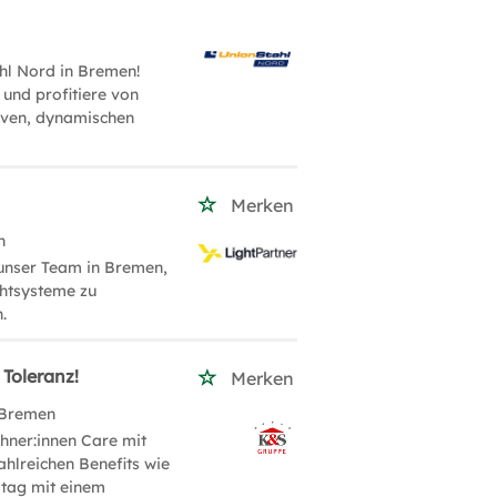
hl Nord in Bremen!
und profitiere von
tiven, dynamischen
Merken
n
 unser Team in Bremen,
chtsysteme zu
.
 Toleranz!
Merken
 Bremen
hner:innen Care mit
zahlreichen Benefits wie
ltag mit einem