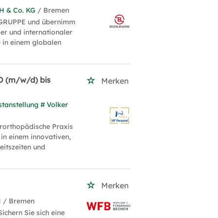
H & Co. KG
/ Bremen
 GRUPPE und übernimm
er und internationaler
 in einem globalen
O (m/w/d) bis
Merken
stanstellung # Volker
rorthopädische Praxis
 in einem innovativen,
eitszeiten und
Merken
H
/ Bremen
ichern Sie sich eine