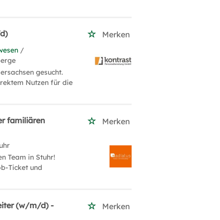
d)
Merken
wesen
/
berge
ersachsen gesucht.
rektem Nutzen für die
er familiären
Merken
uhr
n Team in Stuhr!
ob-Ticket und
iter (w/m/d) -
Merken