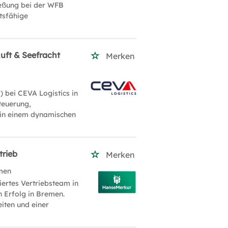
ließung bei der WFB
tsfähige
uft & Seefracht
Merken
 bei CEVA Logistics in
teuerung,
 in einem dynamischen
trieb
Merken
men
iertes Vertriebsteam in
n Erfolg in Bremen.
iten und einer