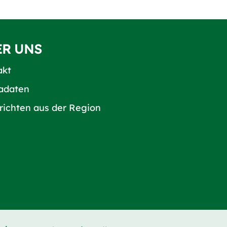
ER UNS
akt
adaten
richten aus der Region