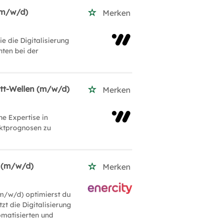
 (m/w/d)
Merken
e die Digitalisierung
ten bei der
iott-Wellen (m/w/d)
Merken
e Expertise in
rktprognosen zu
n (m/w/d)
Merken
m/w/d) optimierst du
zt die Digitalisierung
omatisierten und