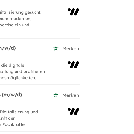
talisierung gesucht.
 einem modernen,
pertise ein und
(m/w/d)
Merken
die digitale
altung und profitieren
ngsmöglichkeiten.
ss (m/w/d)
Merken
Digitalisierung und
unft der
e Fachkräfte!