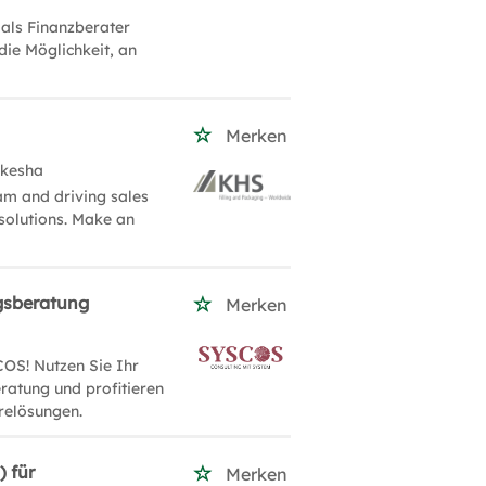
 als Finanzberater
die Möglichkeit, an
Merken
ukesha
am and driving sales
solutions. Make an
gsberatung
Merken
OS! Nutzen Sie Ihr
ratung und profitieren
relösungen.
) für
Merken