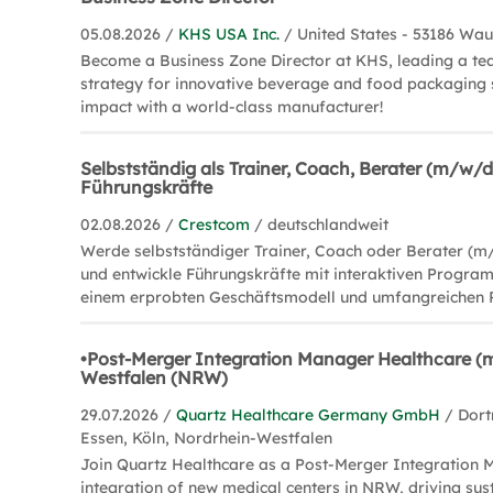
05.08.2026 /
KHS USA Inc.
/ United States - 53186 Wa
Become a Business Zone Director at KHS, leading a te
strategy for innovative beverage and food packaging 
impact with a world-class manufacturer!
Selbstständig als Trainer, Coach, Berater (m/w/d
Führungskräfte
02.08.2026 /
Crestcom
/ deutschlandweit
Werde selbstständiger Trainer, Coach oder Berater (m
und entwickle Führungskräfte mit interaktiven Program
einem erprobten Geschäftsmodell und umfangreichen 
•Post-Merger Integration Manager Healthcare (
Westfalen (NRW)
29.07.2026 /
Quartz Healthcare Germany GmbH
/ Dort
Essen, Köln, Nordrhein-Westfalen
Join Quartz Healthcare as a Post-Merger Integration 
integration of new medical centers in NRW, driving su