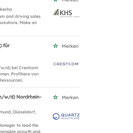
ukesha
am and driving sales
solutions. Make an
) für
Merken
/w/d) bei Crestcom
men. Profitiere von
Ressourcen.
m/w/d) Nordrhein-
Merken
mund, Düsseldorf,
Manager to lead the
stainable growth and