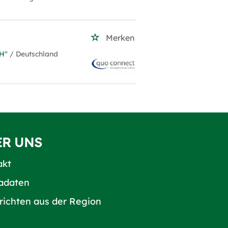
Merken
H''
/ Deutschland
ER UNS
akt
adaten
richten aus der Region