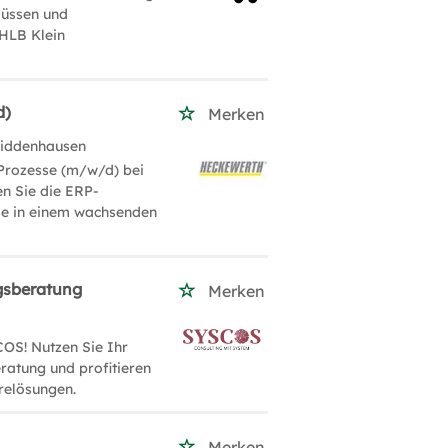
lüssen und
HLB Klein
d)
Merken
Hiddenhausen
& Prozesse (m/w/d) bei
n Sie die ERP-
sse in einem wachsenden
gsberatung
Merken
OS! Nutzen Sie Ihr
ratung und profitieren
relösungen.
Merken