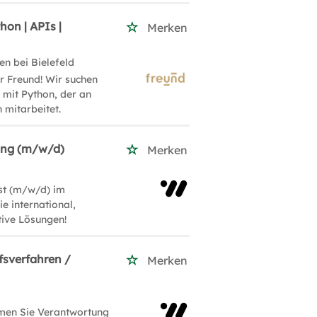
on | APIs |
Merken
n bei Bielefeld
r Freund! Wir suchen
mit Python, der an
mitarbeitet.
rung (m/w/d)
Merken
ist (m/w/d) im
ie international,
tive Lösungen!
fsverfahren /
Merken
hmen Sie Verantwortung