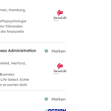
emen, Hamburg,
aftspsychologie
inem führenden
ie finanzielle
ness Administration
Merken
lefeld, Herford,
 Business
Life Select. Echte
n erwarten dich!
Merken