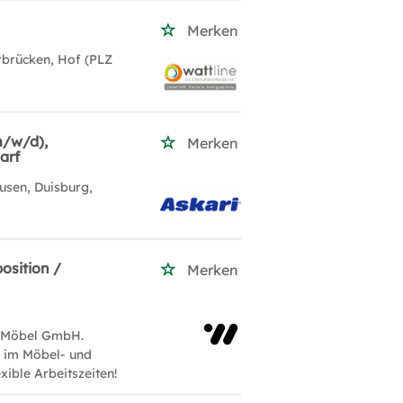
Merken
rbrücken, Hof (PLZ
(m/w/d),
Merken
arf
usen, Duisburg,
osition /
Merken
r Möbel GmbH.
n im Möbel- und
ible Arbeitszeiten!