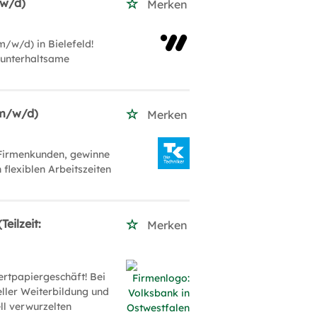
/w/d)
Merken
m/w/d) in Bielefeld!
 unterhaltsame
(m/w/d)
Merken
 Firmenkunden, gewinne
 flexiblen Arbeitszeiten
eilzeit:
Merken
ertpapiergeschäft! Bei
ueller Weiterbildung und
ll verwurzelten