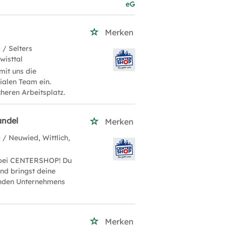
Merken
g
/ Selters
wisttal
it uns die
ialen Team ein.
heren Arbeitsplatz.
andel
Merken
g
/ Neuwied, Wittlich,
l bei CENTERSHOP! Du
und bringst deine
senden Unternehmens
Merken