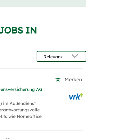
 JOBS IN
)
Merken
bensversicherung AG
) im Außendienst
verantwortungsvolle
efits wie Homeoffice