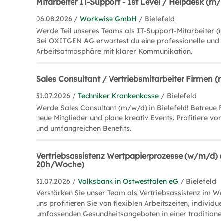
Mitarbeiter IT-Support - 1st Level / Helpdesk (m
06.08.2026 /
Workwise GmbH
/ Bielefeld
Werde Teil unseres Teams als IT-Support-Mitarbeiter (
Bei OXITGEN AG erwartest du eine professionelle und
Arbeitsatmosphäre mit klarer Kommunikation.
Sales Consultant / Vertriebsmitarbeiter Firmen 
31.07.2026 /
Techniker Krankenkasse
/ Bielefeld
Werde Sales Consultant (m/w/d) in Bielefeld! Betreue
neue Mitglieder und plane kreativ Events. Profitiere von
und umfangreichen Benefits.
Vertriebsassistenz Wertpapierprozesse (w/m/d) (T
20h/Woche)
31.07.2026 /
Volksbank in Ostwestfalen eG
/ Bielefeld
Verstärken Sie unser Team als Vertriebsassistenz im W
uns profitieren Sie von flexiblen Arbeitszeiten, individ
umfassenden Gesundheitsangeboten in einer traditione