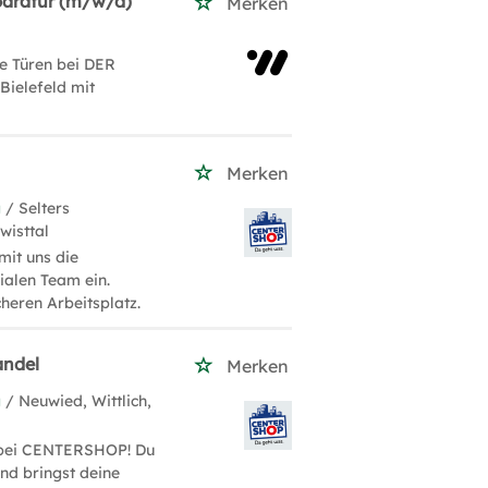
paratur (m/w/d)
Merken
ie Türen bei DER
Bielefeld mit
Merken
g
/ Selters
wisttal
it uns die
ialen Team ein.
heren Arbeitsplatz.
andel
Merken
g
/ Neuwied, Wittlich,
l bei CENTERSHOP! Du
und bringst deine