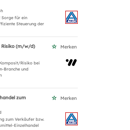
oh
 Sorge für ein
fiziente Steuerung der
 Risiko (m/w/d)
Merken
omposit/Risiko bei
on-Branche und
n
lhandel zum
Merken
d
ung zum Verkäufer bzw.
smittel-Einzelhandel