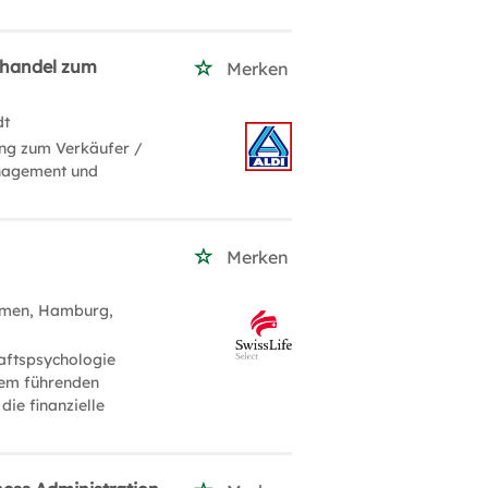
lhandel zum
Merken
dt
ung zum Verkäufer /
anagement und
Merken
emen, Hamburg,
aftspsychologie
inem führenden
ie finanzielle