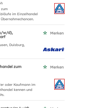
oh
g zum
Abläufe im Einzelhandel
en Übernahmechancen.
(m/w/d),
Merken
arf
usen, Duisburg,
lhandel zum
Merken
ufer oder Kaufmann im
zelhandel kennen und
ts.