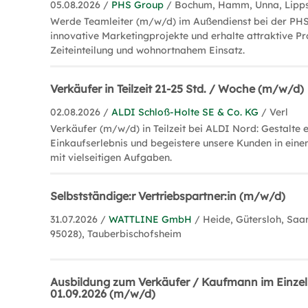
05.08.2026 /
PHS Group
/ Bochum, Hamm, Unna, Lipps
Werde Teamleiter (m/w/d) im Außendienst bei der PHS
innovative Marketingprojekte und erhalte attraktive Pro
Zeiteinteilung und wohnortnahem Einsatz.
Verkäufer in Teilzeit 21-25 Std. / Woche (m/w/d)
02.08.2026 /
ALDI Schloß-Holte SE & Co. KG
/ Verl
Verkäufer (m/w/d) in Teilzeit bei ALDI Nord: Gestalte
Einkaufserlebnis und begeistere unsere Kunden in ei
mit vielseitigen Aufgaben.
Selbstständige:r Vertriebspartner:in (m/w/d)
31.07.2026 /
WATTLINE GmbH
/ Heide, Gütersloh, Saa
95028), Tauberbischofsheim
Ausbildung zum Verkäufer / Kaufmann im Einze
01.09.2026 (m/w/d)