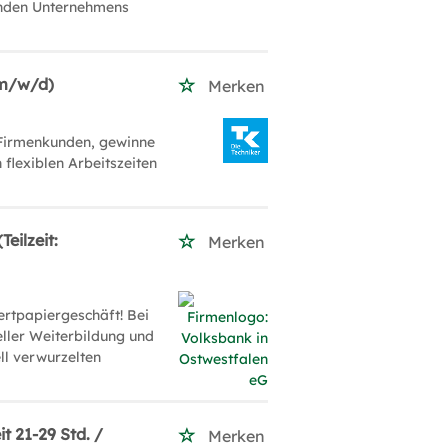
senden Unternehmens
(m/w/d)
Merken
 Firmenkunden, gewinne
 flexiblen Arbeitszeiten
eilzeit:
Merken
ertpapiergeschäft! Bei
ueller Weiterbildung und
ll verwurzelten
it 21-29 Std. /
Merken