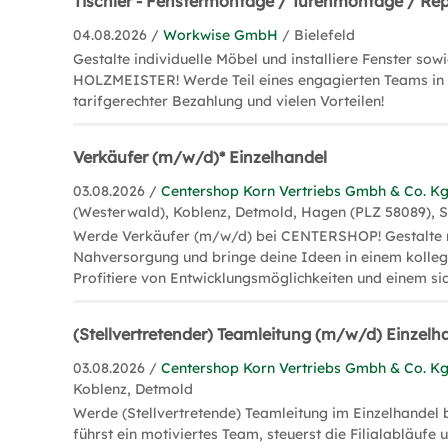
Tischler - Fenstermontage / Türenmontage / Re
04.08.2026 /
Workwise GmbH
/ Bielefeld
Gestalte individuelle Möbel und installiere Fenster sow
HOLZMEISTER! Werde Teil eines engagierten Teams in 
tarifgerechter Bezahlung und vielen Vorteilen!
Verkäufer (m/w/d)* Einzelhandel
03.08.2026 /
Centershop Korn Vertriebs Gmbh & Co. K
(Westerwald), Koblenz, Detmold, Hagen (PLZ 58089), S
Werde Verkäufer (m/w/d) bei CENTERSHOP! Gestalte m
Nahversorgung und bringe deine Ideen in einem kolleg
Profitiere von Entwicklungsmöglichkeiten und einem sic
(Stellvertretender) Teamleitung (m/w/d) Einzelh
03.08.2026 /
Centershop Korn Vertriebs Gmbh & Co. K
Koblenz, Detmold
Werde (Stellvertretende) Teamleitung im Einzelhande
führst ein motiviertes Team, steuerst die Filialabläufe 