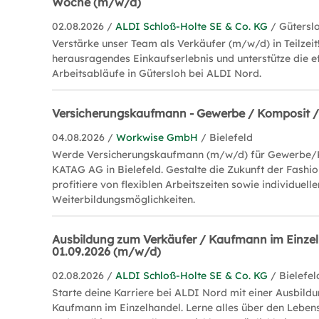
Woche (m/w/d)
02.08.2026 /
ALDI Schloß-Holte SE & Co. KG
/ Gütersl
Verstärke unser Team als Verkäufer (m/w/d) in Teilzeit!
herausragendes Einkaufserlebnis und unterstütze die ef
Arbeitsabläufe in Gütersloh bei ALDI Nord.
Versicherungskaufmann - Gewerbe / Komposit /
04.08.2026 /
Workwise GmbH
/ Bielefeld
Werde Versicherungskaufmann (m/w/d) für Gewerbe/K
KATAG AG in Bielefeld. Gestalte die Zukunft der Fashi
profitiere von flexiblen Arbeitszeiten sowie individuelle
Weiterbildungsmöglichkeiten.
Ausbildung zum Verkäufer / Kaufmann im Einze
01.09.2026 (m/w/d)
02.08.2026 /
ALDI Schloß-Holte SE & Co. KG
/ Bielefel
Starte deine Karriere bei ALDI Nord mit einer Ausbild
Kaufmann im Einzelhandel. Lerne alles über den Leben