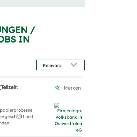
UNGEN /
OBS IN
eilzeit:
Merken
tpapierprozesse
piergeschft und
enden