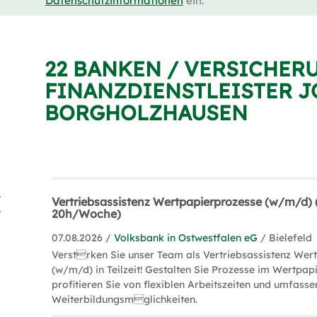
Datenschutzinformationen
ein.
22 BANKEN / VERSICHER
FINANZDIENSTLEISTER J
BORGHOLZHAUSEN
ler (11)
Vertriebsassistenz Wertpapierprozesse (w/m/d) (T
ing (5)
20h/Woche)
07.08.2026 /
Volksbank in Ostwestfalen eG
/ Bielefeld
Verstrken Sie unser Team als Vertriebsassistenz Wer
(w/m/d) in Teilzeit! Gestalten Sie Prozesse im Wertpa
profitieren Sie von flexiblen Arbeitszeiten und umfass
Weiterbildungsmglichkeiten.