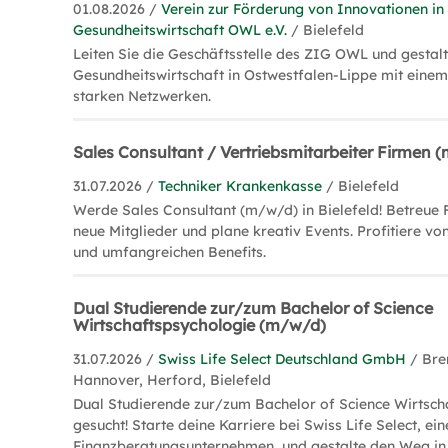
01.08.2026 /
Verein zur Förderung von Innovationen in
Gesundheitswirtschaft OWL e.V.
/ Bielefeld
Leiten Sie die Geschäftsstelle des ZIG OWL und gestalt
Gesundheitswirtschaft in Ostwestfalen-Lippe mit eine
starken Netzwerken.
Sales Consultant / Vertriebsmitarbeiter Firmen 
31.07.2026 /
Techniker Krankenkasse
/ Bielefeld
Werde Sales Consultant (m/w/d) in Bielefeld! Betreue
neue Mitglieder und plane kreativ Events. Profitiere von
und umfangreichen Benefits.
Dual Studierende zur/zum Bachelor of Science
Wirtschaftspsychologie (m/w/d)
31.07.2026 /
Swiss Life Select Deutschland GmbH
/ Br
Hannover, Herford, Bielefeld
Dual Studierende zur/zum Bachelor of Science Wirtsch
gesucht! Starte deine Karriere bei Swiss Life Select, e
Finanzberatungsunternehmen, und gestalte den Weg in d