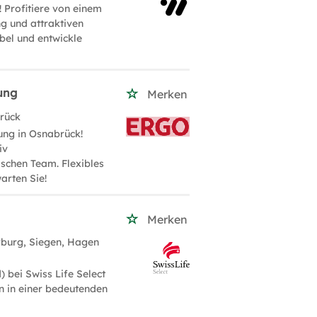
! Profitiere von einem
g und attraktiven
ibel und entwickle
ung
Merken
rück
ung in Osnabrück!
iv
schen Team. Flexibles
arten Sie!
Merken
burg, Siegen, Hagen
 bei Swiss Life Select
n in einer bedeutenden