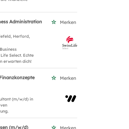
ness Administration
Merken
lefeld, Herford,
 Business
Life Select. Echte
n erwarten dich!
/ Finanzkonzepte
Merken
ultant (m/w/d) in
iven
tung.
esen (m/w/d)
Merken