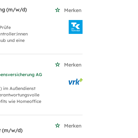
ung (m/w/d)
Merken
Prüfe
troller:innen
aub und eine
)
Merken
bensversicherung AG
) im Außendienst
verantwortungsvolle
efits wie Homeoffice
Merken
t (m/w/d)