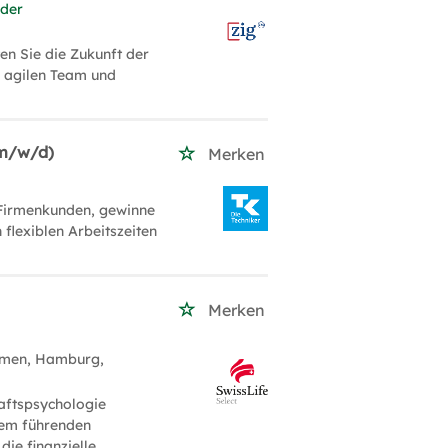
 der
en Sie die Zukunft der
m agilen Team und
(m/w/d)
Merken
 Firmenkunden, gewinne
 flexiblen Arbeitszeiten
Merken
emen, Hamburg,
aftspsychologie
inem führenden
ie finanzielle