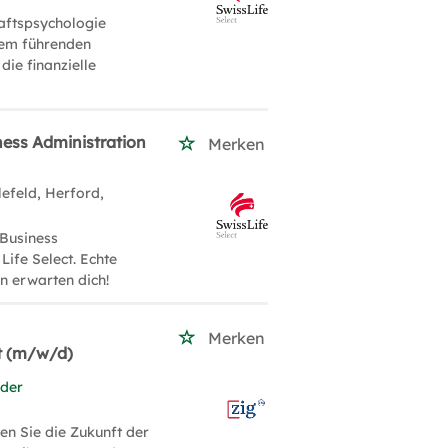
aftspsychologie
inem führenden
ie finanzielle
ness Administration
Merken
lefeld, Herford,
 Business
Life Select. Echte
n erwarten dich!
Merken
t (m/w/d)
 der
en Sie die Zukunft der