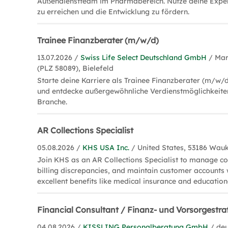
Außendienstteam im Pharmabereich. Nutze deine Exper
zu erreichen und die Entwicklung zu fördern.
Trainee Finanzberater (m/w/d)
13.07.2026 /
Swiss Life Select Deutschland GmbH
/ Mar
(PLZ 58089), Bielefeld
Starte deine Karriere als Trainee Finanzberater (m/w/d)
und entdecke außergewöhnliche Verdienstmöglichkeite
Branche.
AR Collections Specialist
05.08.2026 /
KHS USA Inc.
/ United States, 53186 Wau
Join KHS as an AR Collections Specialist to manage col
billing discrepancies, and maintain customer accounts 
excellent benefits like medical insurance and educatio
Financial Consultant / Finanz- und Vorsorgestr
04.08.2026 /
KISSLING Personalberatung GmbH
/ de