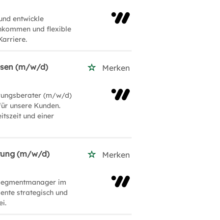
und entwickle
inkommen und flexible
arriere.
esen (m/w/d)
Merken
erungsberater (m/w/d)
für unsere Kunden.
itszeit und einer
rung (m/w/d)
Merken
s Segmentmanager im
ente strategisch und
i.