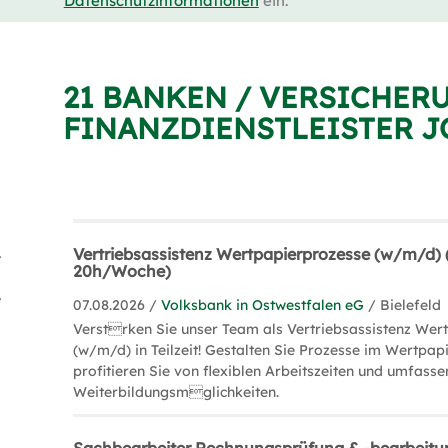
Datenschutzinformationen
ein.
21 BANKEN / VERSICHER
FINANZDIENSTLEISTER J
ler (11)
Vertriebsassistenz Wertpapierprozesse (w/m/d) (T
20h/Woche)
ing (4)
07.08.2026 /
Volksbank in Ostwestfalen eG
/ Bielefeld
Verstrken Sie unser Team als Vertriebsassistenz Wer
(w/m/d) in Teilzeit! Gestalten Sie Prozesse im Wertpa
profitieren Sie von flexiblen Arbeitszeiten und umfass
Weiterbildungsmglichkeiten.