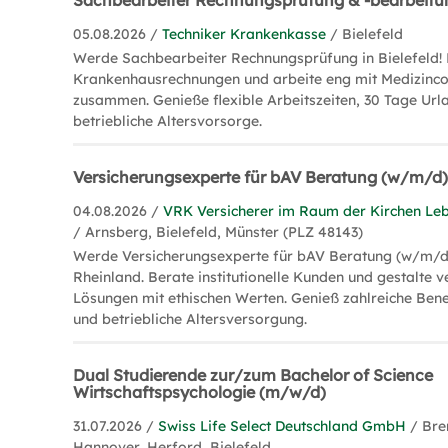
Sachbearbeiter Rechnungsprüfung & -bearbeit
05.08.2026 /
Techniker Krankenkasse
/ Bielefeld
Werde Sachbearbeiter Rechnungsprüfung in Bielefeld! 
Krankenhausrechnungen und arbeite eng mit Medizincon
zusammen. Genieße flexible Arbeitszeiten, 30 Tage Url
betriebliche Altersvorsorge.
Versicherungsexperte für bAV Beratung (w/m/d
04.08.2026 /
VRK Versicherer im Raum der Kirchen Le
/ Arnsberg, Bielefeld, Münster (PLZ 48143)
Werde Versicherungsexperte für bAV Beratung (w/m/d
Rheinland. Berate institutionelle Kunden und gestalte 
Lösungen mit ethischen Werten. Genieß zahlreiche Ben
und betriebliche Altersversorgung.
Dual Studierende zur/zum Bachelor of Science
Wirtschaftspsychologie (m/w/d)
31.07.2026 /
Swiss Life Select Deutschland GmbH
/ Br
Hannover, Herford, Bielefeld