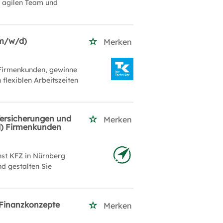
m agilen Team und
(m/w/d)
Merken
 Firmenkunden, gewinne
 flexiblen Arbeitszeiten
Versicherungen und
Merken
d) Firmenkunden
nst KFZ in Nürnberg
nd gestalten Sie
/ Finanzkonzepte
Merken