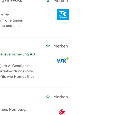
ung (m/w/d)
Merken
Prüfe
troller:innen
aub und eine
)
Merken
bensversicherung AG
) im Außendienst
verantwortungsvolle
efits wie Homeoffice
Merken
emen, Hamburg,