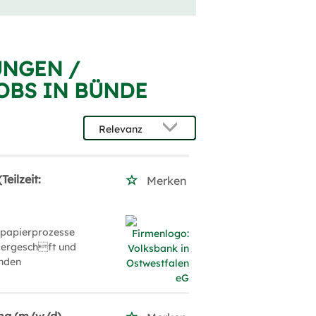
UNGEN /
OBS IN BÜNDE
eilzeit:
Merken
tpapierprozesse
piergeschft und
enden