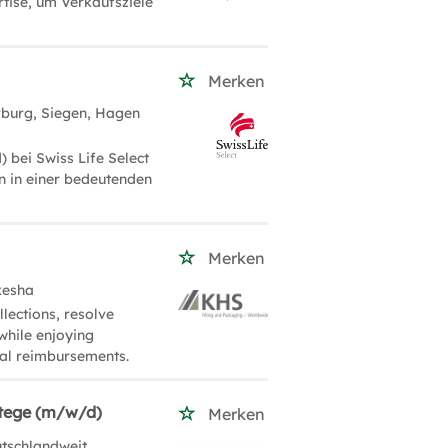
tise, um Verkaufsziele
Merken
burg, Siegen, Hagen
 bei Swiss Life Select
n in einer bedeutenden
Merken
kesha
lections, resolve
while enjoying
nal reimbursements.
atege (m/w/d)
Merken
utschlandweit