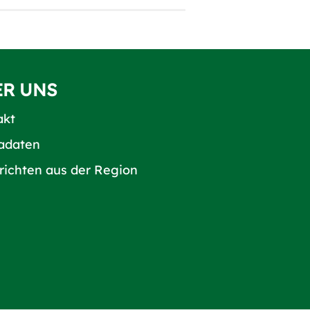
ER UNS
akt
adaten
richten aus der Region