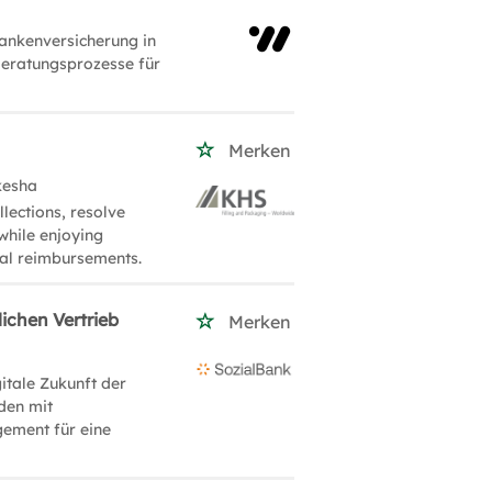
rankenversicherung in
Beratungsprozesse für
Merken
kesha
lections, resolve
while enjoying
nal reimbursements.
ichen Vertrieb
Merken
itale Zukunft der
den mit
ement für eine