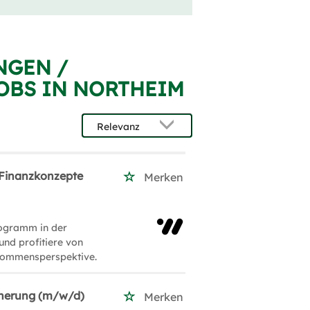
NGEN /
OBS IN NORTHEIM
/ Finanzkonzepte
Merken
rogramm in der
und profitiere von
inkommensperspektive.
icherung (m/w/d)
Merken