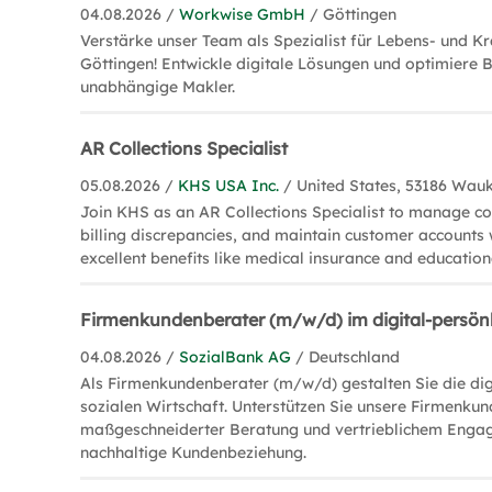
04.08.2026 /
Workwise GmbH
/ Göttingen
Verstärke unser Team als Spezialist für Lebens- und K
Göttingen! Entwickle digitale Lösungen und optimiere 
unabhängige Makler.
AR Collections Specialist
05.08.2026 /
KHS USA Inc.
/ United States, 53186 Wau
Join KHS as an AR Collections Specialist to manage col
billing discrepancies, and maintain customer accounts 
excellent benefits like medical insurance and educatio
Firmenkundenberater (m/w/d) im digital-persönl
04.08.2026 /
SozialBank AG
/ Deutschland
Als Firmenkundenberater (m/w/d) gestalten Sie die dig
sozialen Wirtschaft. Unterstützen Sie unsere Firmenkun
maßgeschneiderter Beratung und vertrieblichem Engag
nachhaltige Kundenbeziehung.