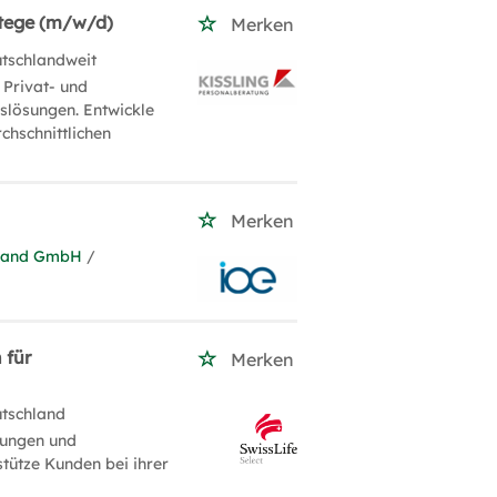
atege (m/w/d)
Merken
utschlandweit
 Privat- und
slösungen. Entwickle
chschnittlichen
Merken
chland GmbH
/
 für
Merken
utschland
rungen und
tütze Kunden bei ihrer