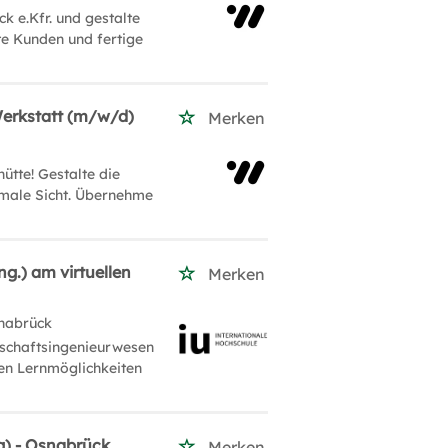
 e.Kfr. und gestalte
te Kunden und fertige
Werkstatt (m/w/d)
Merken
tte! Gestalte die
imale Sicht. Übernehme
g.) am virtuellen
Merken
nabrück
tschaftsingenieurwesen
len Lernmöglichkeiten
g) - Osnabrück
Merken