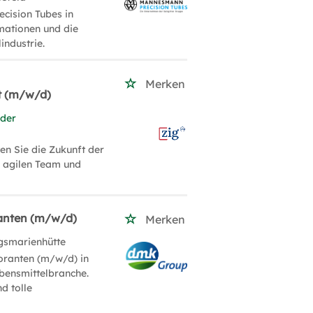
cision Tubes in
mationen und die
industrie.
Merken
t (m/w/d)
 der
en Sie die Zukunft der
m agilen Team und
ranten (m/w/d)
Merken
gsmarienhütte
boranten (m/w/d) in
bensmittelbranche.
d tolle