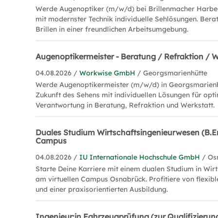
Werde Augenoptiker (m/w/d) bei Brillenmacher Harbeck
mit modernster Technik individuelle Sehlösungen. Bera
Brillen in einer freundlichen Arbeitsumgebung.
Augenoptikermeister - Beratung / Refraktion / 
04.08.2026 /
Workwise GmbH
/ Georgsmarienhütte
Werde Augenoptikermeister (m/w/d) in Georgsmarienhü
Zukunft des Sehens mit individuellen Lösungen für opt
Verantwortung in Beratung, Refraktion und Werkstatt.
Duales Studium Wirtschaftsingenieurwesen (B.En
Campus
04.08.2026 /
IU Internationale Hochschule GmbH
/ Os
Starte Deine Karriere mit einem dualen Studium in Wir
am virtuellen Campus Osnabrück. Profitiere von flexib
und einer praxisorientierten Ausbildung.
Ingenieur:in Fahrzeugprüfung (zur Qualifizierun