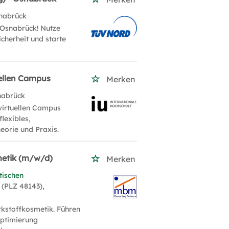
nabrück
 Osnabrück! Nutze
cherheit und starte
uellen Campus
Merken
nabrück
 virtuellen Campus
lexibles,
eorie und Praxis.
metik (m/w/d)
Merken
tischen
 (PLZ 48143),
rkstoffkosmetik. Führen
Optimierung