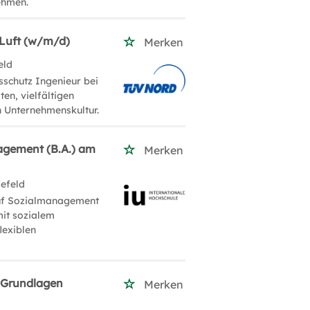
ehmen.
 Luft (w/m/d)
Merken
eld
sschutz Ingenieur bei
ten, vielfältigen
n Unternehmenskultur.
agement (B.A.) am
Merken
lefeld
auf Sozialmanagement
mit sozialem
lexiblen
 Grundlagen
Merken