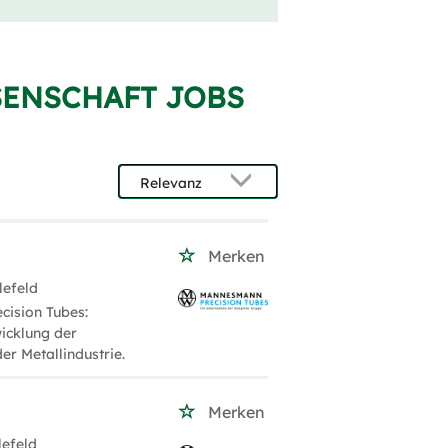
SENSCHAFT JOBS
Merken
lefeld
ision Tubes:
icklung der
er Metallindustrie.
Merken
lefeld