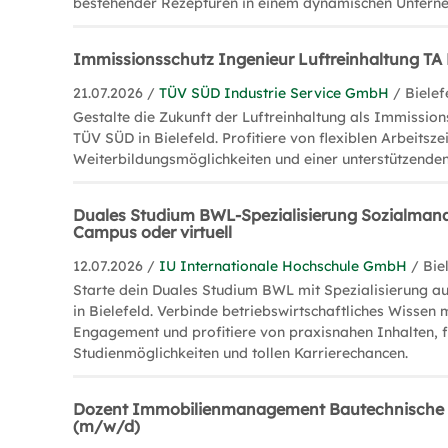
bestehender Rezepturen in einem dynamischen Untern
Immissionsschutz Ingenieur Luftreinhaltung TA
21.07.2026 /
TÜV SÜD Industrie Service GmbH
/ Bielef
Gestalte die Zukunft der Luftreinhaltung als Immission
TÜV SÜD in Bielefeld. Profitiere von flexiblen Arbeitszei
Weiterbildungsmöglichkeiten und einer unterstützende
Duales Studium BWL-Spezialisierung Sozialman
Campus oder virtuell
12.07.2026 /
IU Internationale Hochschule GmbH
/ Bie
Starte dein Duales Studium BWL mit Spezialisierung 
in Bielefeld. Verbinde betriebswirtschaftliches Wissen 
Engagement und profitiere von praxisnahen Inhalten, f
Studienmöglichkeiten und tollen Karrierechancen.
Dozent Immobilienmanagement Bautechnische
(m/w/d)