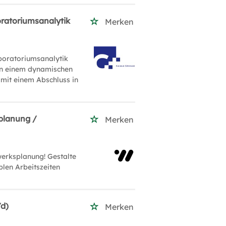
oratoriumsanalytik
Merken
aboratoriumsanalytik
 in einem dynamischen
 mit einem Abschluss in
planung /
Merken
erksplanung! Gestalte
blen Arbeitszeiten
/d)
Merken