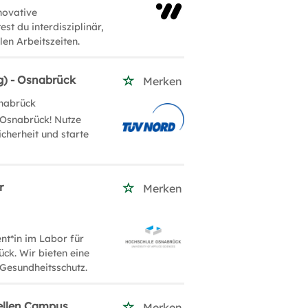
novative
st du interdisziplinär,
blen Arbeitszeiten.
g) - Osnabrück
Merken
nabrück
 Osnabrück! Nutze
cherheit und starte
r
Merken
nt*in im Labor für
ck. Wir bieten eine
d Gesundheitsschutz.
uellen Campus
Merken