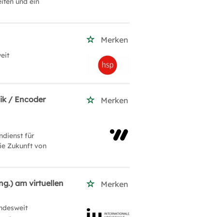
iten und ein
Merken
eit
ik / Encoder
Merken
ndienst für
ie Zukunft von
g.) am virtuellen
Merken
ndesweit