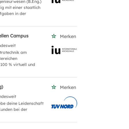
genieurwesen (B.Eng.)
g mit einer staatlich
fgaben in der
uellen Campus
Merken
ndesweit
ktrotechnik am
Bereichen
100 % virtuell und
g)
Merken
ndesweit
be deine Leidenschaft
Kunden bei der