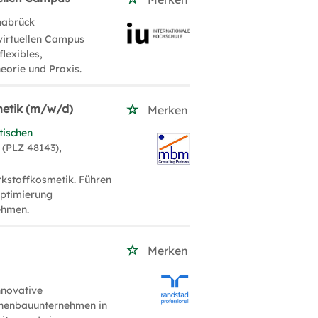
nabrück
 virtuellen Campus
lexibles,
eorie und Praxis.
metik (m/w/d)
Merken
tischen
 (PLZ 48143),
rkstoffkosmetik. Führen
Optimierung
ehmen.
Merken
nnovative
inenbauunternehmen in