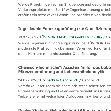
Werde Projektingenieur im Straßenbau und gestalte in
Verkehrsprojekte mit! Bei IPW Ingenieurplanung arbeite
erhältst ein attraktives Gehalt und profitierst von flexi
Ingenieur:in Fahrzeugprüfung (zur Qualifizierun
30.07.2026 /
TÜV NORD Mobilität GmbH & Co. KG
/ Os
Werde Ingenieur:in Fahrzeugprüfung bei TÜV NORD in
modernste Prüftechnik, übernimm Verantwortung für Si
deine Karriere mit umfassender Qualifizierung.
Chemisch-technische*r Assistent*in für das Labo
Pflanzenernährung und Lebensmittelanalytik
24.07.2026 /
Hochschule Osnabrück
/ Osnabrück
Verstärke unser Team als chemisch-technische*r Assiste
Pflanzenernährung und Lebensmittelanalytik in Osnabrü
Teilzeitstelle mit vielseitigen Aufgaben im Arbeits- un
Duales Studium Elektrotechnik (B.Eng.) am virt