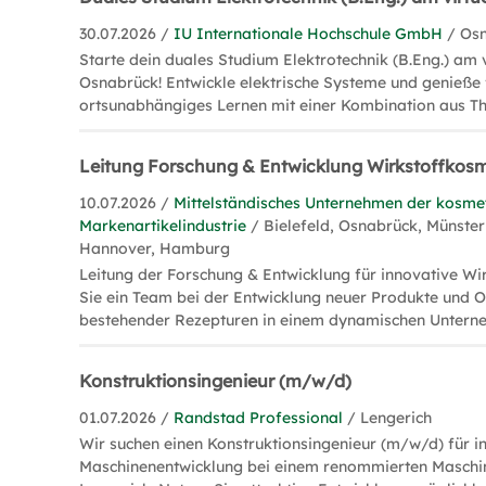
30.07.2026 /
IU Internationale Hochschule GmbH
/ Os
Starte dein duales Studium Elektrotechnik (B.Eng.) am
Osnabrück! Entwickle elektrische Systeme und genieße f
ortsunabhängiges Lernen mit einer Kombination aus Th
Leitung Forschung & Entwicklung Wirkstoffkos
10.07.2026 /
Mittelständisches Unternehmen der kosme
Markenartikelindustrie
/ Bielefeld, Osnabrück, Münster
Hannover, Hamburg
Leitung der Forschung & Entwicklung für innovative Wi
Sie ein Team bei der Entwicklung neuer Produkte und 
bestehender Rezepturen in einem dynamischen Untern
Konstruktionsingenieur (m/w/d)
01.07.2026 /
Randstad Professional
/ Lengerich
Wir suchen einen Konstruktionsingenieur (m/w/d) für i
Maschinenentwicklung bei einem renommierten Masch