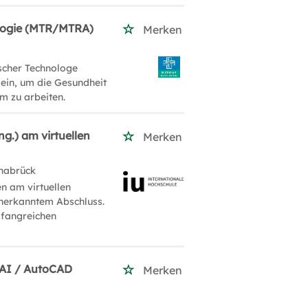
ologie (MTR/MTRA)
Merken
ischer Technologe
 ein, um die Gesundheit
m zu arbeiten.
g.) am virtuellen
Merken
nabrück
n am virtuellen
anerkanntem Abschluss.
mfangreichen
HOAI / AutoCAD
Merken