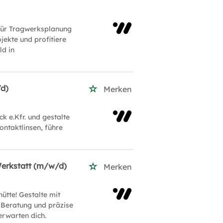
ür Tragwerksplanung
jekte und profitiere
ld in
/d)
Merken
 e.Kfr. und gestalte
ontaktlinsen, führe
Werkstatt (m/w/d)
Merken
tte! Gestalte mit
e Beratung und präzise
erwarten dich.