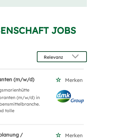
SENSCHAFT JOBS
ranten (m/w/d)
Merken
gsmarienhütte
boranten (m/w/d) in
bensmittelbranche.
d tolle
planung /
Merken