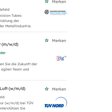
Merken
lefeld
ision Tubes:
icklung der
er Metallindustrie.
Merken
t (m/w/d)
 der
en Sie die Zukunft der
m agilen Team und
 Luft (w/m/d)
Merken
eld
ieur (w/m/d) bei TÜV
nterstützen Sie