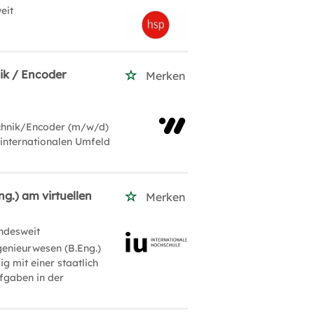
eit
ik / Encoder
Merken
chnik/Encoder (m/w/d)
 internationalen Umfeld
g.) am virtuellen
Merken
ndesweit
genieurwesen (B.Eng.)
g mit einer staatlich
fgaben in der