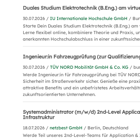
Duales Studium Elektrotechnik (B.Eng.) am virt
30.07.2026 /
IU Internationale Hochschule GmbH
/ Bu
Starte Dein Duales Studium Elektrotechnik (B.Eng.) am 
Lerne flexibel online, kombiniere Theorie und Praxis, u
anerkannten Hochschulabschluss in einer zukunftssiche
Ingenieur:in Fahrzeugprüfung (zur Qualifizierun
30.07.2026 /
TÜV NORD Mobilität GmbH & Co. KG
/ bu
Werde Ingenieur:in für Fahrzeugprüfung bei TÜV NORD 
Sicherheit im Straßenverkehr sicher. Genieße eine prax
attraktive Benefits und ein unbefristetes Arbeitsverhält
zukunftsorientierten Unternehmen.
Systemadministrator (m/w/d) 2nd-Level Applica
Infrastruktur
18.07.2026 /
netzbest GmbH
/ Berlin, Deutschland
Werde Teil unseres 2nd-Level-Teams für Application & 