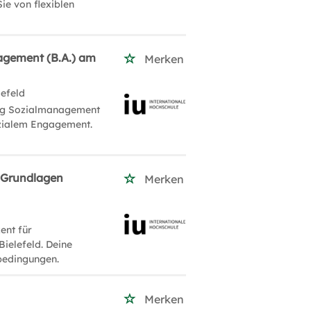
ie von flexiblen
agement (B.A.) am
Merken
lefeld
ung Sozialmanagement
ozialem Engagement.
 Grundlagen
Merken
ent für
ielefeld. Deine
sbedingungen.
Merken