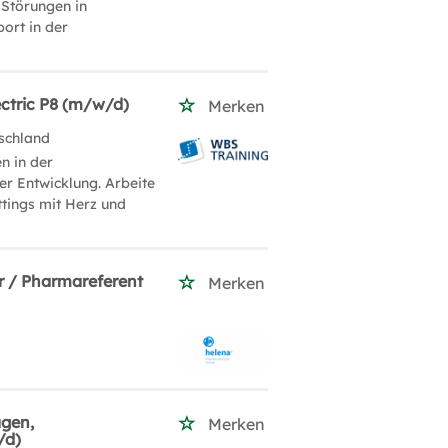
 Störungen in
ort in der
ectric P8 (m/w/d)
Merken
schland
n in der
er Entwicklung. Arbeite
ttings mit Herz und
r / Pharmareferent
Merken
agen,
Merken
/d)