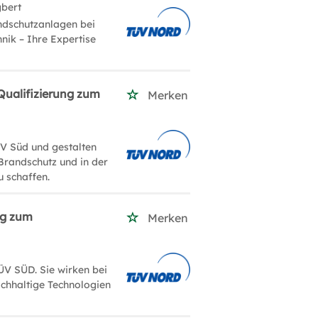
gbert
ndschutzanlagen bei
nik – Ihre Expertise
Qualifizierung zum
Merken
ÜV Süd und gestalten
 Brandschutz und in der
 schaffen.
ng zum
Merken
ÜV SÜD. Sie wirken bei
achhaltige Technologien
.