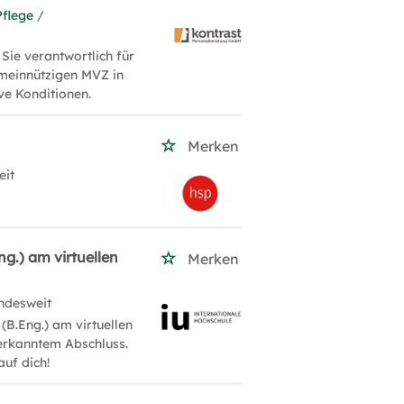
Pflege
/
Sie verantwortlich für
meinnützigen MVZ in
ve Konditionen.
Merken
eit
g.) am virtuellen
Merken
ndesweit
(B.Eng.) am virtuellen
nerkanntem Abschluss.
auf dich!