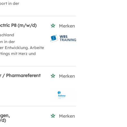
ort in der
ectric P8 (m/w/d)
Merken
schland
n in der
er Entwicklung. Arbeite
ttings mit Herz und
r / Pharmareferent
Merken
agen,
Merken
/d)