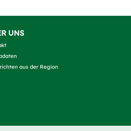
ER UNS
akt
adaten
richten aus der Region