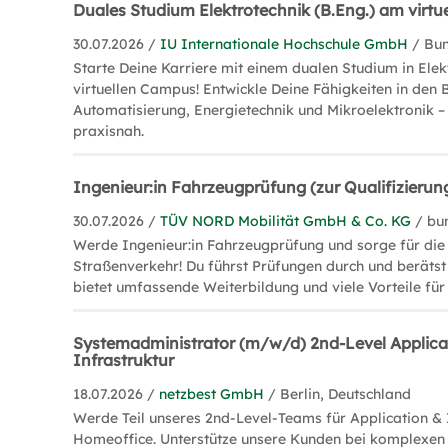
Duales Studium Elektrotechnik (B.Eng.) am virt
30.07.2026 /
IU Internationale Hochschule GmbH
/ Bu
Starte Deine Karriere mit einem dualen Studium in Ele
virtuellen Campus! Entwickle Deine Fähigkeiten in den 
Automatisierung, Energietechnik und Mikroelektronik – 
praxisnah.
Ingenieur:in Fahrzeugprüfung (zur Qualifizierun
30.07.2026 /
TÜV NORD Mobilität GmbH & Co. KG
/ bu
Werde Ingenieur:in Fahrzeugprüfung und sorge für die 
Straßenverkehr! Du führst Prüfungen durch und berät
bietet umfassende Weiterbildung und viele Vorteile für 
Systemadministrator (m/w/d) 2nd-Level Applica
Infrastruktur
18.07.2026 /
netzbest GmbH
/ Berlin, Deutschland
Werde Teil unseres 2nd-Level-Teams für Application & 
Homeoffice. Unterstütze unsere Kunden bei komplexen