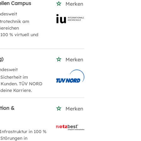
uellen Campus
Merken
ndesweit
ktrotechnik am
Bereichen
100 % virtuell und
g)
Merken
ndesweit
Sicherheit im
st Kunden. TÜV NORD
deine Karriere.
tion &
Merken
Infrastruktur in 100 %
 Störungen in