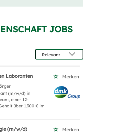
SENSCHAFT JOBS
hen Laboranten
Merken
örger
rant (m/w/d) in
eam, einer 12-
ehalt über 1.300 € im
ogie (m/w/d)
Merken