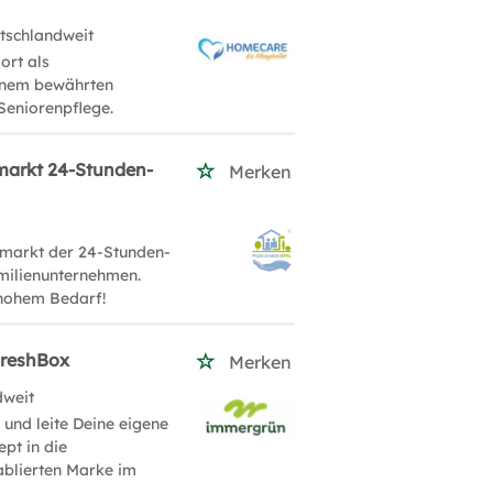
tschlandweit
ort als
einem bewährten
Seniorenpflege.
markt 24-Stunden-
Merken
markt der 24-Stunden-
milienunternehmen.
 hohem Bedarf!
FreshBox
Merken
dweit
und leite Deine eigene
pt in die
tablierten Marke im