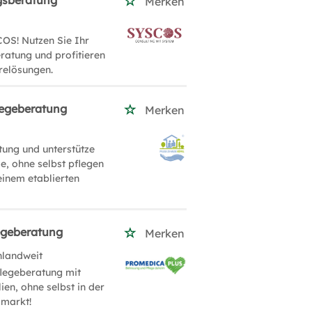
gsberatung
Merken
OS! Nutzen Sie Ihr
ratung und profitieren
relösungen.
flegeberatung
Merken
tung und unterstütze
e, ohne selbst pflegen
einem etablierten
legeberatung
Merken
hlandweit
flegeberatung mit
en, ohne selbst in der
smarkt!