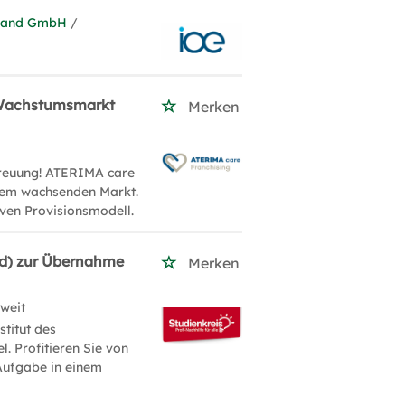
chland GmbH
/
r Wachstumsmarkt
Merken
treuung! ATERIMA care
inem wachsenden Markt.
iven Provisionsmodell.
/d) zur Übernahme
Merken
weit
titut des
l. Profitieren Sie von
 Aufgabe in einem