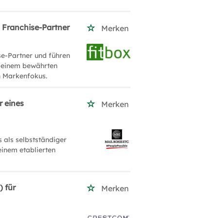
s Franchise-Partner
Merken
se-Partner und führen
on einem bewährten
n Markenfokus.
r eines
Merken
 als selbstständiger
einem etablierten
) für
Merken