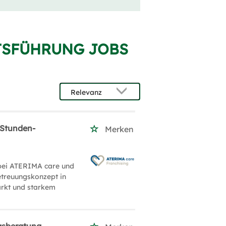
TSFÜHRUNG JOBS
-Stunden-
Merken
 bei ATERIMA care und
etreuungskonzept in
arkt und starkem