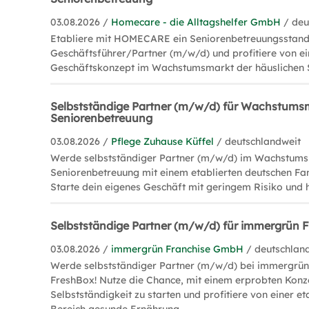
03.08.2026 /
Homecare - die Alltagshelfer GmbH
/ deu
Etabliere mit HOMECARE ein Seniorenbetreuungsstand
Geschäftsführer/Partner (m/w/d) und profitiere von 
Geschäftskonzept im Wachstumsmarkt der häuslichen 
Selbstständige Partner (m/w/d) für Wachstums
Seniorenbetreuung
03.08.2026 /
Pflege Zuhause Küffel
/ deutschlandweit
Werde selbstständiger Partner (m/w/d) im Wachstums
Seniorenbetreuung mit einem etablierten deutschen Fa
Starte dein eigenes Geschäft mit geringem Risiko und
Selbstständige Partner (m/w/d) für immergrün 
03.08.2026 /
immergrün Franchise GmbH
/ deutschlan
Werde selbstständiger Partner (m/w/d) bei immergrün 
FreshBox! Nutze die Chance, mit einem erprobten Konze
Selbstständigkeit zu starten und profitiere von einer e