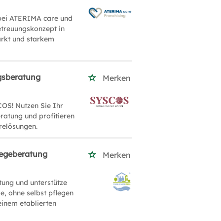
 bei ATERIMA care und
etreuungskonzept in
arkt und starkem
gsberatung
Merken
OS! Nutzen Sie Ihr
ratung und profitieren
relösungen.
flegeberatung
Merken
tung und unterstütze
e, ohne selbst pflegen
einem etablierten