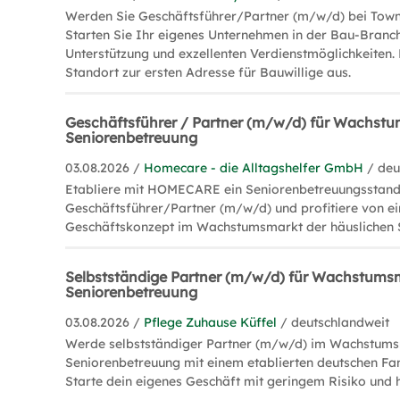
Werden Sie Geschäftsführer/Partner (m/w/d) bei Town
Starten Sie Ihr eigenes Unternehmen in der Bau-Bran
Unterstützung und exzellenten Verdienstmöglichkeiten.
Standort zur ersten Adresse für Bauwillige aus.
Geschäftsführer / Partner (m/w/d) für Wachst
Seniorenbetreuung
03.08.2026 /
Homecare - die Alltagshelfer GmbH
/ deu
Etabliere mit HOMECARE ein Seniorenbetreuungsstand
Geschäftsführer/Partner (m/w/d) und profitiere von 
Geschäftskonzept im Wachstumsmarkt der häuslichen 
Selbstständige Partner (m/w/d) für Wachstums
Seniorenbetreuung
03.08.2026 /
Pflege Zuhause Küffel
/ deutschlandweit
Werde selbstständiger Partner (m/w/d) im Wachstums
Seniorenbetreuung mit einem etablierten deutschen Fa
Starte dein eigenes Geschäft mit geringem Risiko und