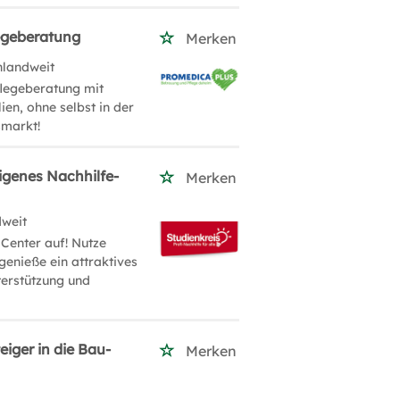
legeberatung
Merken
hlandweit
flegeberatung mit
en, ohne selbst in der
smarkt!
igenes Nachhilfe-
Merken
dweit
Center auf! Nutze
genieße ein attraktives
terstützung und
iger in die Bau-
Merken