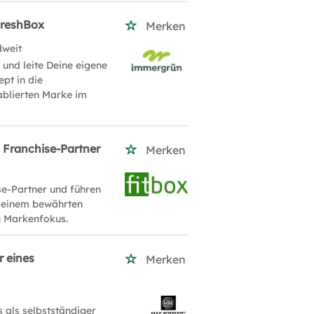
FreshBox
Merken
dweit
und leite Deine eigene
pt in die
tablierten Marke im
s Franchise-Partner
Merken
se-Partner und führen
on einem bewährten
n Markenfokus.
r eines
Merken
 als selbstständiger