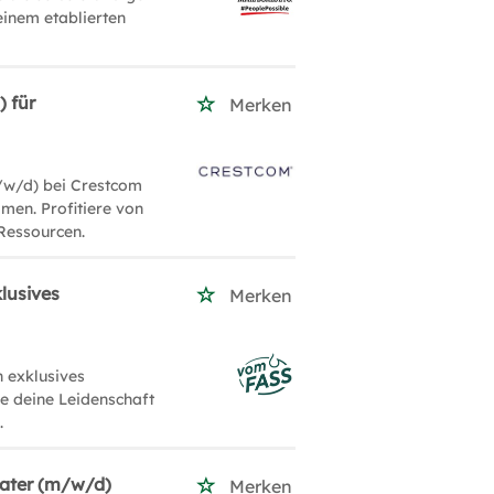
einem etablierten
) für
Merken
/w/d) bei Crestcom
men. Profitiere von
Ressourcen.
lusives
Merken
 exklusives
le deine Leidenschaft
.
rater (m/w/d)
Merken