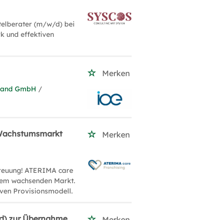
telberater (m/w/d) bei
k und effektiven
Merken
chland GmbH
/
r Wachstumsmarkt
Merken
treuung! ATERIMA care
inem wachsenden Markt.
iven Provisionsmodell.
/d) zur Übernahme
Merken