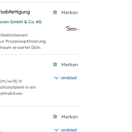
fsabfertigung
Merken
haven GmbH & Co. KG
ilhelmshaven!
 zur Prozessoptimierung
elraum erwartet Dich.
Merken
 (m/w/d) in
tionstalent in ein
 attraktiven
Merken