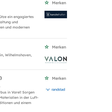
Merken
ütze ein engagiertes
haltung und
iten und modernen
Merken
lin, Wilhelmshaven,
)
Merken
n
bus in Varel! Sorgen
Materialien in der Luft-
ditionen und einem