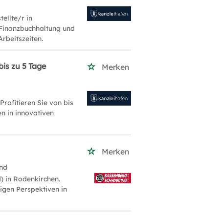
ellte/r in
 Finanzbuchhaltung und
Arbeitszeiten.
bis zu 5 Tage
Merken
Profitieren Sie von bis
n in innovativen
Merken
and
) in Rodenkirchen.
tigen Perspektiven in