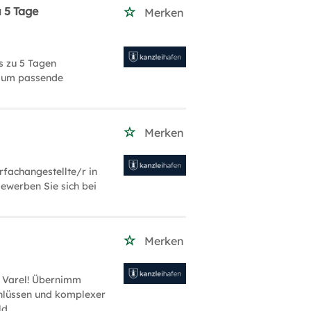
u 5 Tage
Merken
s zu 5 Tagen
, um passende
Merken
rfachangestellte/r in
ewerben Sie sich bei
Merken
n Varel! Übernimm
hlüssen und komplexer
ld.