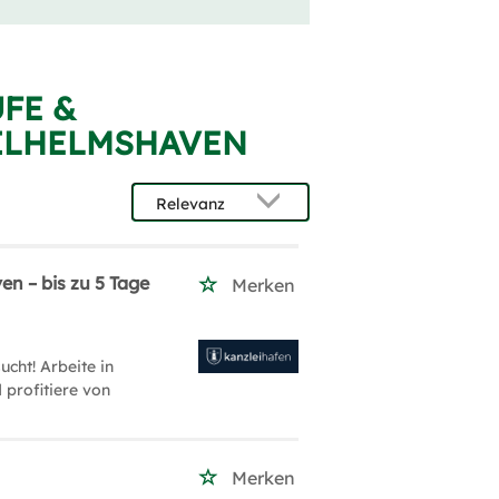
FE &
ILHELMSHAVEN
n – bis zu 5 Tage
Merken
cht! Arbeite in
 profitiere von
Merken