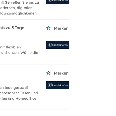
t! Genießen Sie bis zu
modernen, digitalen
ildungsmöglichkeiten.
is zu 5 Tage
Merken
it flexiblen
nstchancen. Wähle die
Merken
erstede gesucht!
Jahresabschlüssen und
eiten und Homeoffice