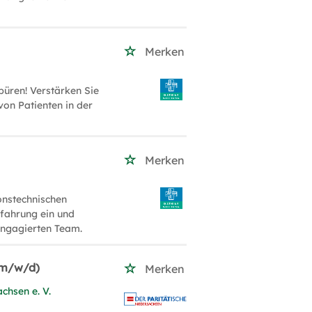
Merken
üren! Verstärken Sie
on Patienten in der
Merken
onstechnischen
rfahrung ein und
engagierten Team.
 (m/w/d)
Merken
chsen e. V.