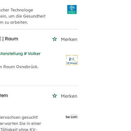
ischer Technologe
 ein, um die Gesundheit
m zu arbeiten.
€ | Raum
Merken
tanstellung # Volker
 im Raum Osnabrück.
item
Merken
ersachsen gesucht!
erwarten Sie in einer
 Tätigkeit ohne KV-