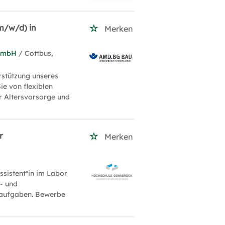
(m/w/d) in
Merken
 GmbH
/ Cottbus,
rstützung unseres
ie von flexiblen
er Altersvorsorge und
r
Merken
Assistent*in im Labor
s- und
eaufgaben. Bewerbe