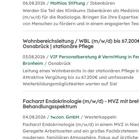
06.08.2026 /
Mathias Stiftung
/ Ibbenbüren
Werden Sie Teil des Klinikums Ibbenbüren als Medizin
(m/w/d) für die Radiologie. Bringen Sie Ihre Expertise
von Menschen zu fördern und in einem engagierten Tea
Wohnbereichsleitung / WBL (m/w/d) bis 67.200
Osnabrück | stationäre Pflege
03.08.2026 /
VIF Personalberatung # Vermittlung in Fes
Bronheim
/ Osnabrück
Leitung eines Wohnbereichs in der stationären Pflege
Attraktive Vergütung bis zu 67.200€ und umfassende
Weiterbildungsmöglichkeiten warten auf Sie!
Facharzt Endokrinologie (m/w/d) - MVZ mit bre
Behandlungsspektrum
04.08.2026 /
tw.con. GmbH
/ Westerkappeln
Facharzt Endokrinologie (m/w/d) in einem MVZ in Nied
Geregelte Arbeitszeiten und ein großes Fachärzteteam 
modernen, familiären Atmosphäre. Fokus auf ärztliche