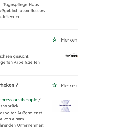
der Tagespflege Haus
aßgeblich beeinflussen.
nstiftenden
Merken
achsen gesucht.
gelten Arbeitszeiten
theken /
Merken
pressionstherapie
/
Osnabrück
arbeiter Außendienst
ie von einem
ührenden Unternehmen!