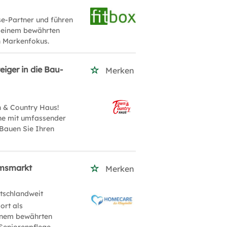
se-Partner und führen
on einem bewährten
n Markenfokus.
iger in die Bau-
Merken
 & Country Haus!
che mit umfassender
 Bauen Sie Ihren
umsmarkt
Merken
tschlandweit
ort als
einem bewährten