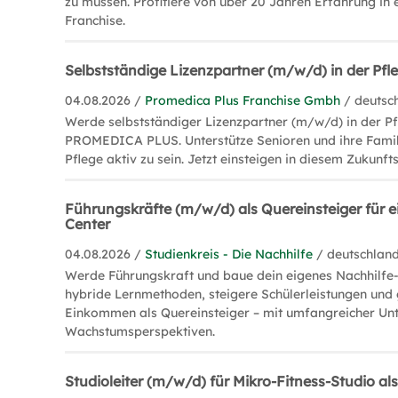
zu müssen. Profitiere von über 20 Jahren Erfahrung in 
Franchise.
Selbstständige Lizenzpartner (m/w/d) in der Pf
04.08.2026 /
Promedica Plus Franchise Gmbh
/ deutsc
Werde selbstständiger Lizenzpartner (m/w/d) in der P
PROMEDICA PLUS. Unterstütze Senioren und ihre Famili
Pflege aktiv zu sein. Jetzt einsteigen in diesem Zukunft
Führungskräfte (m/w/d) als Quereinsteiger für e
Center
04.08.2026 /
Studienkreis - Die Nachhilfe
/ deutschlan
Werde Führungskraft und baue dein eigenes Nachhilfe-
hybride Lernmethoden, steigere Schülerleistungen und 
Einkommen als Quereinsteiger – mit umfangreicher Un
Wachstumsperspektiven.
Studioleiter (m/w/d) für Mikro-Fitness-Studio al