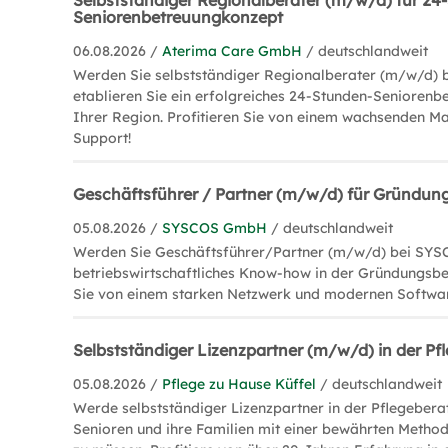
Selbstständiger Regionalberater (m/w/d) für 24
Seniorenbetreuungkonzept
06.08.2026 /
Aterima Care GmbH
/ deutschlandweit
Werden Sie selbstständiger Regionalberater (m/w/d)
etablieren Sie ein erfolgreiches 24-Stunden-Seniorenb
Ihrer Region. Profitieren Sie von einem wachsenden M
Support!
Geschäftsführer / Partner (m/w/d) für Gründun
05.08.2026 /
SYSCOS GmbH
/ deutschlandweit
Werden Sie Geschäftsführer/Partner (m/w/d) bei SYSC
betriebswirtschaftliches Know-how in der Gründungsbe
Sie von einem starken Netzwerk und modernen Softwa
Selbstständiger Lizenzpartner (m/w/d) in der P
05.08.2026 /
Pflege zu Hause Küffel
/ deutschlandweit
Werde selbstständiger Lizenzpartner in der Pflegebera
Senioren und ihre Familien mit einer bewährten Method