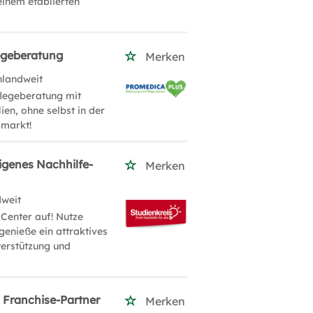
einem etablierten
legeberatung
Merken
hlandweit
flegeberatung mit
en, ohne selbst in der
smarkt!
igenes Nachhilfe-
Merken
dweit
Center auf! Nutze
genieße ein attraktives
terstützung und
s Franchise-Partner
Merken