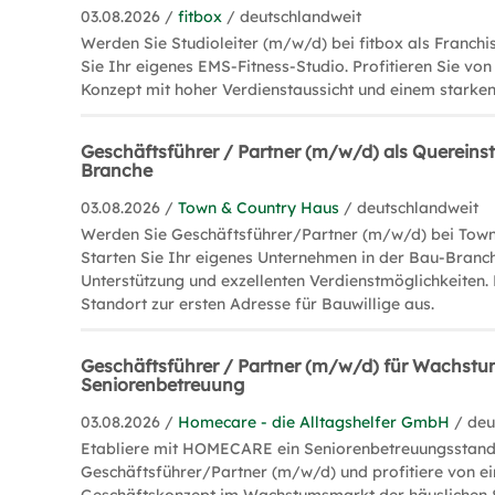
03.08.2026 /
fitbox
/ deutschlandweit
Werden Sie Studioleiter (m/w/d) bei fitbox als Franchi
Sie Ihr eigenes EMS-Fitness-Studio. Profitieren Sie v
Konzept mit hoher Verdienstaussicht und einem starke
Geschäftsführer / Partner (m/w/d) als Quereinste
Branche
03.08.2026 /
Town & Country Haus
/ deutschlandweit
Werden Sie Geschäftsführer/Partner (m/w/d) bei Town
Starten Sie Ihr eigenes Unternehmen in der Bau-Bran
Unterstützung und exzellenten Verdienstmöglichkeiten.
Standort zur ersten Adresse für Bauwillige aus.
Geschäftsführer / Partner (m/w/d) für Wachst
Seniorenbetreuung
03.08.2026 /
Homecare - die Alltagshelfer GmbH
/ deu
Etabliere mit HOMECARE ein Seniorenbetreuungsstand
Geschäftsführer/Partner (m/w/d) und profitiere von 