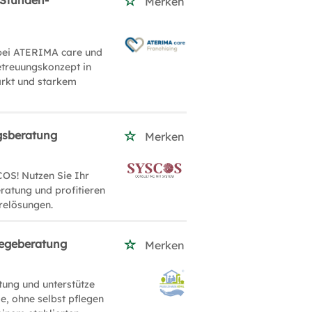
-Stunden-
Merken
 bei ATERIMA care und
etreuungskonzept in
arkt und starkem
gsberatung
Merken
OS! Nutzen Sie Ihr
ratung und profitieren
relösungen.
flegeberatung
Merken
tung und unterstütze
e, ohne selbst pflegen