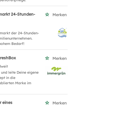
Seniorenpflege.
markt 24-Stunden-
Merken
markt der 24-Stunden-
milienunternehmen.
 hohem Bedarf!
FreshBox
Merken
dweit
und leite Deine eigene
pt in die
tablierten Marke im
r eines
Merken