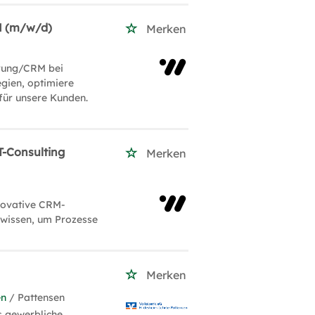
RM (m/w/d)
Merken
erung/CRM bei
gien, optimiere
für unsere Kunden.
T-Consulting
Merken
nnovative CRM-
wissen, um Prozesse
Merken
en
/ Pattensen
s gewerbliche