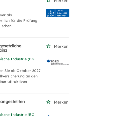
Merken
ver als
tlich für die Prüfung
mischen
gesetzliche
Merken
ainz
ische Industrie (BG
ten Sie ab Oktober 2027
allversicherung an den
ner attraktiven
angestellten
Merken
ische Industrie (BG