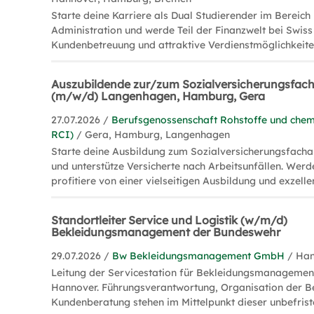
Starte deine Karriere als Dual Studierender im Bereich
Administration und werde Teil der Finanzwelt bei Swiss 
Kundenbetreuung und attraktive Verdienstmöglichkeite
Auszubildende zur/zum Sozialversicherungsfach
(m/w/d) Langenhagen, Hamburg, Gera
27.07.2026 /
Berufsgenossenschaft Rohstoffe und chem
RCI)
/ Gera, Hamburg, Langenhagen
Starte deine Ausbildung zum Sozialversicherungsfacha
und unterstütze Versicherte nach Arbeitsunfällen. Werd
profitiere von einer vielseitigen Ausbildung und exzell
Standortleiter Service und Logistik (w/m/d)
Bekleidungsmanagement der Bundeswehr
29.07.2026 /
Bw Bekleidungsmanagement GmbH
/ Ha
Leitung der Servicestation für Bekleidungsmanagemen
Hannover. Führungsverantwortung, Organisation der B
Kundenberatung stehen im Mittelpunkt dieser unbefristet