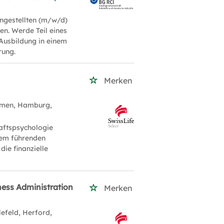
ngestellten (m/w/d)
en. Werde Teil eines
 Ausbildung in einem
rung.
Merken
emen, Hamburg,
aftspsychologie
inem führenden
ie finanzielle
ness Administration
Merken
lefeld, Herford,