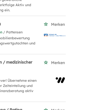
arktfolge Aktiv und
ng ein.
)
Merken
en
/ Pattensen
mobilienbewertung
ungswertgutachten und
n / medizinischer
Merken
over! Übernehme einen
r Zeiteinteilung und
 Finanzberatung aktiv
ung / Rating