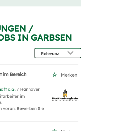
UNGEN /
OBS IN GARBSEN
 im Bereich
Merken
aft a.G.
/ Hannover
itarbeiter im
s
n voran. Bewerben Sie